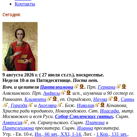
Контакты
Сегодня:
9 августа 2026 г. ( 27 июля ст.ст.), воскресенье.
Неделя 10-я по Пятидесятнице.
Поста нет.
Вмч. и целителя
Пантелеимона
.
Прп.
Германа
Аляскинского. Прп.
Анфисы
исп., игумении и 90 сестер ее.
Равноапп.
Климента
, еп. Охридского,
Наума
,
Саввы
,
Горазда
и
Ангеляра
. Блж.
Николая
Кочанова,
Христа ради юродивого, Новгородского. Свт.
Иоасафа
, митр.
Московского и всея Руси.
Собор Смоленских святых
.
Сщмч.
Амвросия
, еп. Сарапульского. Сщмч.
Платона
и
Пантелеимона
пресвитера. Сщмч.
Иоанна
пресвитера.
Утр. - Ев. 10-е,
Ин., 66 зач., XXI, 1-14.
Лит. -
1 Кор., 131 зач.,