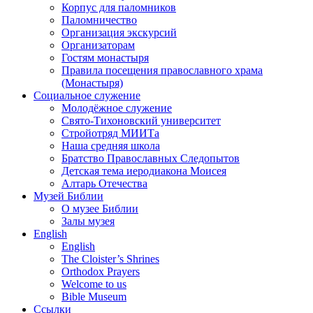
Корпус для паломников
Паломничество
Организация экскурсий
Организаторам
Гостям монастыря
Правила посещения православного храма
(Монастыря)
Социальное служение
Молодёжное служение
Свято-Тихоновский университет
Стройотряд МИИТа
Наша средняя школа
Братство Православных Следопытов
Детская тема иеродиакона Моисея
Алтарь Отечества
Музей Библии
О музее Библии
Залы музея
English
English
The Cloister’s Shrines
Orthodox Prayers
Welcome to us
Bible Museum
Ссылки