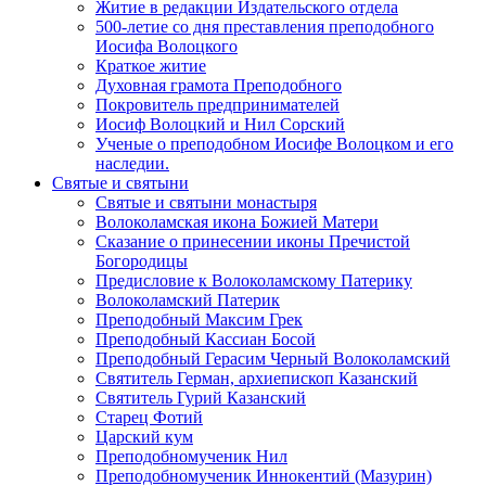
Житие в редакции Издательского отдела
500-летие со дня преставления преподобного
Иосифа Волоцкого
Краткое житие
Духовная грамота Преподобного
Покровитель предпринимателей
Иосиф Волоцкий и Нил Сорский
Ученые о преподобном Иосифе Волоцком и его
наследии.
Святые и святыни
Святые и святыни монастыря
Волоколамская икона Божией Матери
Сказание о принесении иконы Пречистой
Богородицы
Предисловие к Волоколамскому Патерику
Волоколамский Патерик
Преподобный Максим Грек
Преподобный Кассиан Босой
Преподобный Герасим Черный Волоколамский
Святитель Герман, архиепископ Казанский
Святитель Гурий Казанский
Старец Фотий
Царский кум
Преподобномученик Нил
Преподобномученик Иннокентий (Мазурин)