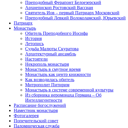
Преподобный Ферапонт Белоезерский
Архиепископ Ростовский Вассиан
Святитель Иов – первый Патриарх Московский
Преподобный Левкий Волоколамский, Юрьевский
Патриарх
Монастырь
Обитель Преподобного Иосифа
История
Летопись
Судьба Малюты Скуратова
Архитектурный ансамбль
Настоятели
Некрополь монастыря
Монастырь в смутное время
Монастырь как центр книжности
Как возводилась обитель
Митрополит Питирим
Монастырь в системе современной культуры
Из сборника иеромонаха Германа – Об
Интеллигентности
Расписание богослужений
Наместник монастыря
Фотогалерея
Попечительский совет
Паломническая служба