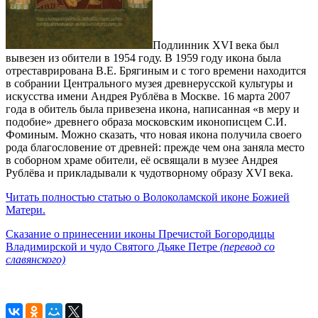
Подлинник XVI века был
вывезен из обители в 1954 году. В 1959 году икона была
отреставрирована В.Е. Брягиным и с того времени находится
в собрании Центрального музея древнерусской культуры и
искусства имени Андрея Рублёва в Москве. 16 марта 2007
года в обитель была привезена икона, написанная «в меру и
подобие» древнего образа московским иконописцем С.И.
Фоминым. Можно сказать, что новая икона получила своего
рода благословение от древней: прежде чем она заняла место
в соборном храме обители, её освящали в музее Андрея
Рублёва и прикладывали к чудотворному образу XVI века.
Читать полностью статью о Волоколамской иконе Божией
Матери.
Сказание о принесении иконы Пречистой Богородицы
Владимирской и чудо Святого Дьяке Петре
(перевод со
славянского)