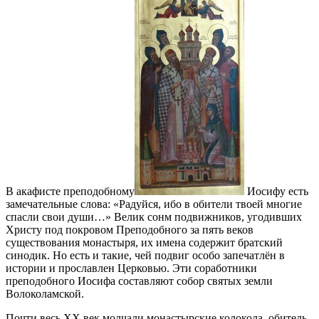
В акафисте преподобному
Иосифу есть
замечательные слова: «Радуйся, ибо в обители твоей многие
спасли свои души…» Велик сонм подвижников, угодивших
Христу под покровом Преподобного за пять веков
существования монастыря, их имена содержит братский
синодик. Но есть и такие, чей подвиг особо запечатлён в
истории и прославлен Церковью. Эти соработники
преподобного Иосифа составляют собор святых земли
Волоколамской.
Почти весь ХХ век молчали монастырские колокола, обитель