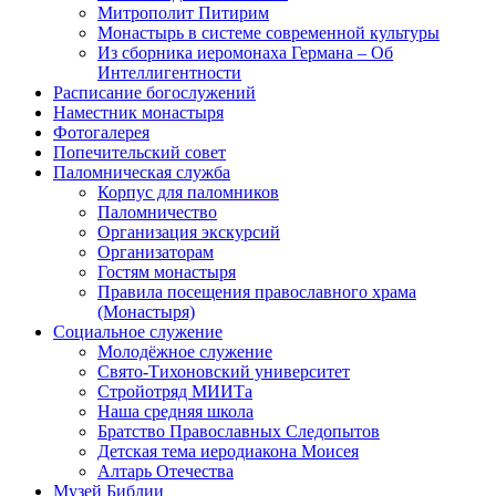
Митрополит Питирим
Монастырь в системе современной культуры
Из сборника иеромонаха Германа – Об
Интеллигентности
Расписание богослужений
Наместник монастыря
Фотогалерея
Попечительский совет
Паломническая служба
Корпус для паломников
Паломничество
Организация экскурсий
Организаторам
Гостям монастыря
Правила посещения православного храма
(Монастыря)
Социальное служение
Молодёжное служение
Свято-Тихоновский университет
Стройотряд МИИТа
Наша средняя школа
Братство Православных Следопытов
Детская тема иеродиакона Моисея
Алтарь Отечества
Музей Библии