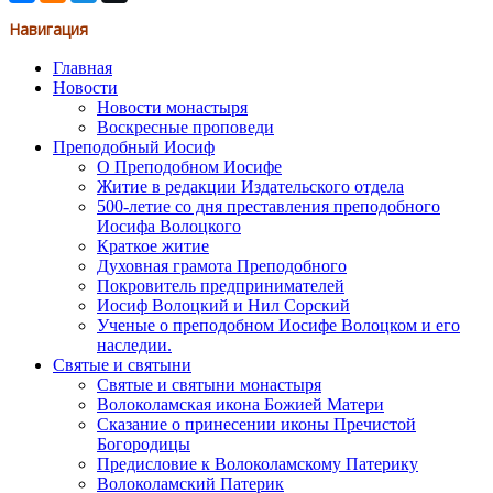
Навигация
Главная
Новости
Новости монастыря
Воскресные проповеди
Преподобный Иосиф
О Преподобном Иосифе
Житие в редакции Издательского отдела
500-летие со дня преставления преподобного
Иосифа Волоцкого
Краткое житие
Духовная грамота Преподобного
Покровитель предпринимателей
Иосиф Волоцкий и Нил Сорский
Ученые о преподобном Иосифе Волоцком и его
наследии.
Святые и святыни
Святые и святыни монастыря
Волоколамская икона Божией Матери
Сказание о принесении иконы Пречистой
Богородицы
Предисловие к Волоколамскому Патерику
Волоколамский Патерик