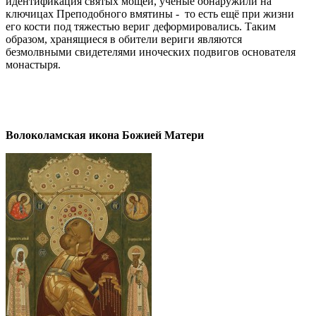
идентификация святых мощей, учёные обнаружили на
ключицах Преподобного вмятины - то есть ещё при жизни
его кости под тяжестью вериг деформировались. Таким
образом, хранящиеся в обители вериги являются
безмолвными свидетелями иноческих подвигов основателя
монастыря.
Волоколамская икона Божией Матери