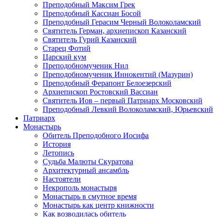
Преподобный Максим Грек
Преподобный Кассиан Босой
Преподобный Герасим Черный Волоколамский
Святитель Герман, архиепископ Казанский
Святитель Гурий Казанский
Старец Фотий
Царский кум
Преподобномученик Нил
Преподобномученик Иннокентий (Мазурин)
Преподобный Ферапонт Белоезерский
Архиепископ Ростовский Вассиан
Святитель Иов – первый Патриарх Московский
Преподобный Левкий Волоколамский, Юрьевский
Патриарх
Монастырь
Обитель Преподобного Иосифа
История
Летопись
Судьба Малюты Скуратова
Архитектурный ансамбль
Настоятели
Некрополь монастыря
Монастырь в смутное время
Монастырь как центр книжности
Как возводилась обитель