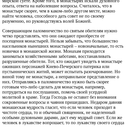
мирской суете. Кроме того, в монастырях искали духовного
опыта, ответа на наболевшие вопросы. Считалось, что в
монастыре скорее, чем в каком-либо другом месте, можно
найти человека, способного дать совет не по своему
разумению, но руководствуясь волей Божией.
Совершающим паломничество по святым обителям нужно
четко представлять, что они ожидают приобрести от
посещения монастырей. Нельзя забывать, что большинство
насельников нынешних монастырей – новоначальные, то есть
новички в монашеской жизни. Монахам приходится
заниматься хозяйственными заботами, восстанавливать
разрушенные обители. Тот, кто ожидает увидеть в монастыре
оживших персонажей Киево-Печерского патерика или
пустыннических житий, может испытать разочарование. Но
виной тому не монастыри, а неправильное представление о
них. Отправляясь в паломничество нужно быть скорее
готовым что-либо сделать для монастыря, например,
потрудиться на послушаниях, помочь своей усердной
молитвой в храме. Тогда Господь не оставит без внимания
сокровенные вопросы и чаяния пришедших. Недаром давняя
монашеская мудрость гласит, что если человек приходит в
чистоте сердца, то и обычный священник, не наделенный
особыми духовными дарами, даст ему мудрый совет. Если же
человек в лукавстве вопрошает, то по лукавству своего сердца