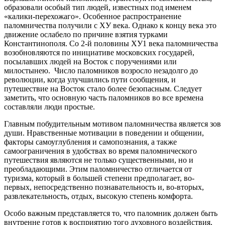
образовали особый тип людей, известных под именем
«калики-перехожаго». Особенное распространение
паломничества получили с ХУ века. Однако к концу века это
движение ослабело по причине взятия турками
Константинополя. Со 2-й половины ХУ1 века паломничества
возобновляются по инициативе московских государей,
посылавших людей на Восток с поручениями или
милостынею. Число паломников возросло незадолго до
революции, когда улучшились пути сообщения, и
путешествие на Восток стало более безопасным. Следует
заметить, что основную часть паломников во все времена
составляли люди простые.
Главным побудительным мотивом паломничества является зов
души. Нравственные мотивации в поведении и общении,
факторы самоуглубления и самопознания, а также
самоограничения в удобствах во время паломнического
путешествия являются не только существенными, но и
преобладающими. Этим паломничество отличается от
туризма, который в большей степени предполагает, во-
первых, непосредственно познавательность и, во-вторых,
развлекательность, отдых, высокую степень комфорта.
Особо важным представляется то, что паломник должен быть
внутренне готов к восприятию того духовного воздействия,