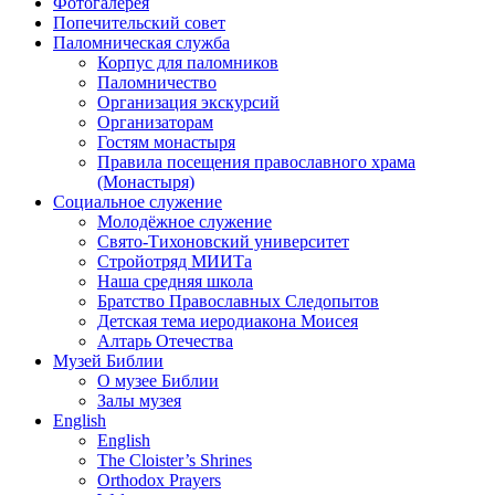
Фотогалерея
Попечительский совет
Паломническая служба
Корпус для паломников
Паломничество
Организация экскурсий
Организаторам
Гостям монастыря
Правила посещения православного храма
(Монастыря)
Социальное служение
Молодёжное служение
Свято-Тихоновский университет
Стройотряд МИИТа
Наша средняя школа
Братство Православных Следопытов
Детская тема иеродиакона Моисея
Алтарь Отечества
Музей Библии
О музее Библии
Залы музея
English
English
The Cloister’s Shrines
Orthodox Prayers