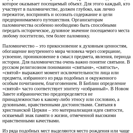
которое оказывает посещаемый объект. Для этого каждый, кто
участвует в паломничестве, должен глубоко, как лично
пережитое, воспринять и осознать содержание и цели
предпринимаемого путешествия. Организаторам
паломничества особенно необходимо быть способными
передать историческое, духовное значение посещаемого места
любому посетителю, тем более паломнику.
Паломничество – это прикосновение к духовным ценностям,
обогащение внутреннего мира человека через созерцание,
усвоение, проникновение в смысл предмета, явления, периода
истории. Для паломничества очень важно понятие святыни. В
русском религиозном понимании «святыня», «святость»,
«святой» выражают момент исключительности лица или
предмета, избранного из ряда подобных и окруженного
особым почитанием, благоговением. В Библии определение
«святой» часто соответствует эпитету «избранный». В Новом
Завете избранничество предопределяется не
принадлежностью к какому-либо этносу или сословию, а
духовными, нравственными достоинствами. Святыня в
христианской Церкви – это материализация идеи святости,
осязаемый знак памяти о жизни, отмеченной высокими
нравственными качествами.
Из ряда подобных мест выделяются место рождения или чаще