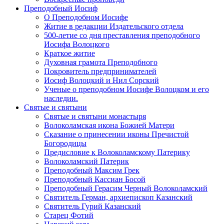
Преподобный Иосиф
О Преподобном Иосифе
Житие в редакции Издательского отдела
500-летие со дня преставления преподобного
Иосифа Волоцкого
Краткое житие
Духовная грамота Преподобного
Покровитель предпринимателей
Иосиф Волоцкий и Нил Сорский
Ученые о преподобном Иосифе Волоцком и его
наследии.
Святые и святыни
Святые и святыни монастыря
Волоколамская икона Божией Матери
Сказание о принесении иконы Пречистой
Богородицы
Предисловие к Волоколамскому Патерику
Волоколамский Патерик
Преподобный Максим Грек
Преподобный Кассиан Босой
Преподобный Герасим Черный Волоколамский
Святитель Герман, архиепископ Казанский
Святитель Гурий Казанский
Старец Фотий