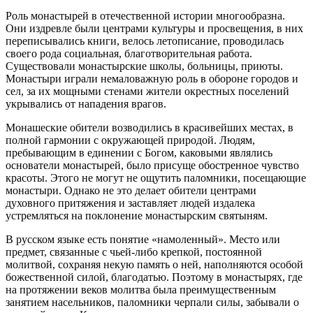
Роль монастырей в отечественной истории многообразна.
Они издревле были центрами культуры и просвещения, в них
переписывались книги, велось летописание, проводилась
своего рода социальная, благотворительная работа.
Существовали монастырские школы, больницы, приюты.
Монастыри играли немаловажную роль в обороне городов и
сел, за их мощными стенами жители окрестных поселений
укрывались от нападения врагов.
Монашеские обители возводились в красивейших местах, в
полной гармонии с окружающей природой. Людям,
пребывающим в единении с Богом, каковыми являлись
основатели монастырей, было присуще обостренное чувство
красоты. Этого не могут не ощутить паломники, посещающие
монастыри. Однако не это делает обители центрами
духовного притяжения и заставляет людей издалека
устремляться на поклонение монастырским святыням.
В русском языке есть понятие «намоленный». Место или
предмет, связанные с чьей-либо крепкой, постоянной
молитвой, сохраняя некую память о ней, наполняются особой
божественной силой, благодатью. Поэтому в монастырях, где
на протяжении веков молитва была преимущественным
занятием насельников, паломники черпали силы, забывали о