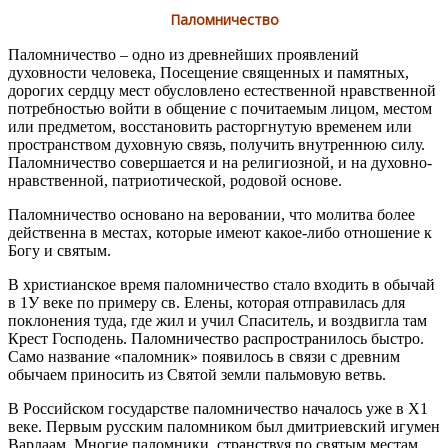
Паломничество
Паломничество – одно из древнейших проявлений
духовности человека, Посещение священных и памятных,
дорогих сердцу мест обусловлено естественной нравственной
потребностью войти в общение с почитаемым лицом, местом
или предметом, восстановить расторгнутую временем или
пространством духовную связь, получить внутреннюю силу.
Паломничество совершается и на религиозной, и на духовно-
нравственной, патриотической, родовой основе.
Паломничество основано на веровании, что молитва более
действенна в местах, которые имеют какое-либо отношение к
Богу и святым.
В христианское время паломничество стало входить в обычай
в 1У веке по примеру св. Елены, которая отправилась для
поклонения туда, где жил и учил Спаситель, и воздвигла там
Крест Господень. Паломничество распространилось быстро.
Само название «паломник» появилось в связи с древним
обычаем приносить из Святой земли пальмовую ветвь.
В Российском государстве паломничество началось уже в Х1
веке. Первым русским паломником был дмитриевский игумен
Варлаам. Многие паломники, странствуя по святым местам,