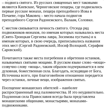
– подвига святого. Из русских священных мест таковыми
являются Киевские, Черниговские пещеры, где подвизались
первые русские монахи, пещера преподобного Иова в
Почаеве, гора Маковец – место начала подвигов
преподобного Сергия Радонежского, Валаам, Соловки.
С местом связывается личность святого. Отсюда ряд
подвижников-монахов, по именам которых назывались места
(Свято-Троицкая Сергиева лавра, Зосимова пустынь) и к
именам которых, в свою очередь, приписывались названия
этих мест (Сергий Радонежский, Иосиф Волоцкий, Серафим
Саровский).
Почитаются также места погребения и обретения останков,
называемых святыми мощами. В русском языке слово «мощи»
созвучно слову «мощь», таким образом подчеркивается в нем
духовная, божественная сила. Благодать, исходящая от Бога,
Источника всего, при благоговейном отношении передается
через останки, личные вещи, изображения святых.
Посещение монашеских обителей – наиболее
распространенный вид паломничества. И это неудивительно.
Подлинная сила Православия всегда была представлена
монашескими общинами, монастырями, монахами-
подвижниками.