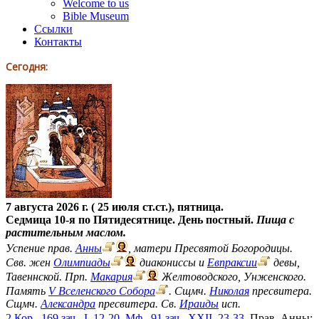
Welcome to us
Bible Museum
Ссылки
Контакты
Сегодня:
7 августа 2026 г. ( 25 июля ст.ст.), пятница.
Седмица 10-я по Пятидесятнице. День постный.
Пища с
растительным маслом.
Успение прав.
Анны
, матери Пресвятой Богородицы.
Свв. жен
Олимпиады
диакониссы и
Евпраксии
девы,
Тавеннской. Прп.
Макария
Желтоводского, Унженского.
Память
V Вселенского Собора
. Сщмч.
Николая
пресвитера.
Сщмч.
Александра
пресвитера. Св.
Ираиды
исп.
2 Кор., 169 зач., I, 12-20.
Мф., 91 зач., XXII, 23-33.
Прав. Анны: