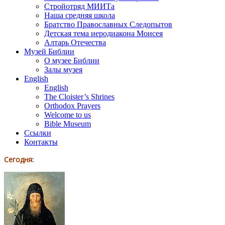
Стройотряд МИИТа
Наша средняя школа
Братство Православных Следопытов
Детская тема иеродиакона Моисея
Алтарь Отечества
Музей Библии
О музее Библии
Залы музея
English
English
The Cloister’s Shrines
Orthodox Prayers
Welcome to us
Bible Museum
Ссылки
Контакты
Сегодня: