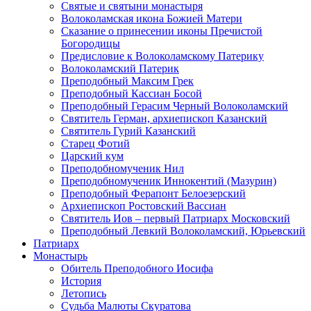
Святые и святыни монастыря
Волоколамская икона Божией Матери
Сказание о принесении иконы Пречистой
Богородицы
Предисловие к Волоколамскому Патерику
Волоколамский Патерик
Преподобный Максим Грек
Преподобный Кассиан Босой
Преподобный Герасим Черный Волоколамский
Святитель Герман, архиепископ Казанский
Святитель Гурий Казанский
Старец Фотий
Царский кум
Преподобномученик Нил
Преподобномученик Иннокентий (Мазурин)
Преподобный Ферапонт Белоезерский
Архиепископ Ростовский Вассиан
Святитель Иов – первый Патриарх Московский
Преподобный Левкий Волоколамский, Юрьевский
Патриарх
Монастырь
Обитель Преподобного Иосифа
История
Летопись
Судьба Малюты Скуратова