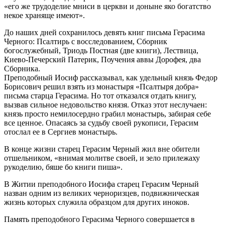
«его же трудоделие мниси в церкви и доныне яко богатство
некое храняще имеют».
До наших дней сохранилось девять книг письма Герасима
Черного: Псалтирь с восследованием, Сборник
богослужебный, Триодь Постная (две книги), Лествица,
Киево-Печерский Патерик, Поучения аввы Дорофея, два
Сборника.
Преподобный Иосиф рассказывал, как удельный князь Федор
Борисович решил взять из монастыря «Псалтыря добра»
письма старца Герасима. Но тот отказался отдать книгу,
вызвав сильное недовольство князя. Отказ этот неслучаен:
князь просто немилосердно грабил монастырь, забирая себе
все ценное. Опасаясь за судьбу своей рукописи, Герасим
отослал ее в Сергиев монастырь.
В конце жизни старец Герасим Черный жил вне обители
отшельником, «внимая молитве своей, и зело прилежаху
рукоделию, бяше бо книги пиша».
В Житии преподобного Иосифа старец Герасим Черный
назван одним из великих черноризцев, подвижническая
жизнь которых служила образцом для других иноков.
Память преподобного Герасима Черного совершается в