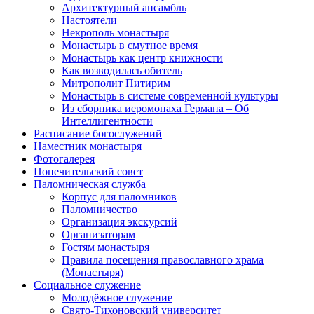
Архитектурный ансамбль
Настоятели
Некрополь монастыря
Монастырь в смутное время
Монастырь как центр книжности
Как возводилась обитель
Митрополит Питирим
Монастырь в системе современной культуры
Из сборника иеромонаха Германа – Об
Интеллигентности
Расписание богослужений
Наместник монастыря
Фотогалерея
Попечительский совет
Паломническая служба
Корпус для паломников
Паломничество
Организация экскурсий
Организаторам
Гостям монастыря
Правила посещения православного храма
(Монастыря)
Социальное служение
Молодёжное служение
Свято-Тихоновский университет