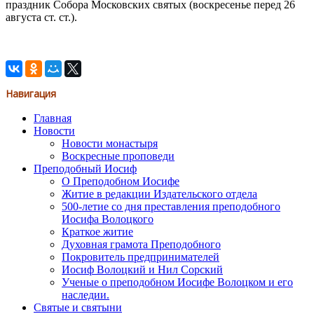
праздник Собора Московских святых (воскресенье перед 26
августа ст. ст.).
Навигация
Главная
Новости
Новости монастыря
Воскресные проповеди
Преподобный Иосиф
О Преподобном Иосифе
Житие в редакции Издательского отдела
500-летие со дня преставления преподобного
Иосифа Волоцкого
Краткое житие
Духовная грамота Преподобного
Покровитель предпринимателей
Иосиф Волоцкий и Нил Сорский
Ученые о преподобном Иосифе Волоцком и его
наследии.
Святые и святыни