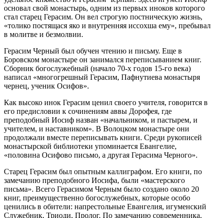
основал свой монастырь, одним из первых иноков которого
стал старец Герасим. Он вел строгую постническую жизнь,
«толико постящася яко и внутренняя иссохша ему», пребывал
в молитве и безмолвии.
Герасим Черный был обучен чтению и письму. Еще в
Боровском монастыре он занимался переписыванием книг.
Сборник богослужебный (начало 70-х годов 15-го века)
написал «многогрешный Герасим, Пафнутиева монастыря
чернец, ученик Осифов».
Как высоко инок Герасим ценил своего учителя, говорится в
его предисловии к сочинениям аввы Дорофея, где
преподобный Иосиф назван «начальником, и пастырем, и
учителем, и наставником». В Волоцком монастыре они
продолжали вместе переписывать книги. Среди рукописей
монастырской библиотеки упоминается Евангелие,
«половина Осифово письмо, а другая Герасима Черного».
Старец Герасим был опытным каллиграфом. Его книги, по
замечанию преподобного Иосифа, были «мастерского
письма». Всего Герасимом Черным было создано около 20
книг, преимущественно богослужебных, которые особо
ценились в обители: напрестольные Евангелия, игуменский
Служебник, Триоди, Пролог. По замечанию современника,