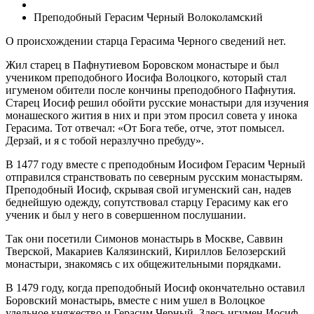
Преподобный Герасим Черный Волоколамский
О происхождении старца Герасима Черного сведений нет.
Жил старец в Пафнутиевом Боровском монастыре и был
учеником преподобного Иосифа Волоцкого, который стал
игуменом обители после кончины преподобного Пафнутия.
Старец Иосиф решил обойти русские монастыри для изучения
монашеского жития в них и при этом просил совета у инока
Герасима. Тот отвечал: «От Бога тебе, отче, этот помысел.
Дерзай, и я с тобой неразлучно пребуду».
В 1477 году вместе с преподобным Иосифом Герасим Черный
отправился странствовать по северным русским монастырям.
Преподобный Иосиф, скрывая свой игуменский сан, надев
беднейшую одежду, сопутствовал старцу Герасиму как его
ученик и был у него в совершенном послушании.
Так они посетили Симонов монастырь в Москве, Саввин
Тверской, Макариев Калязинский, Кириллов Белозерский
монастыри, знакомясь с их общежительными порядками.
В 1479 году, когда преподобный Иосиф окончательно оставил
Боровский монастырь, вместе с ним ушел в Волоцкое
удельное княжество и Герасим Черный. Здесь игумен Иосиф