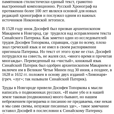
памятников стилистически единый текст, грамотно
выстроенный композиционно. Русский Хронограф на
протяжении более 100 лет являлся основой для новых
редакций хронографов и послужил одним из важных
источников Никоновской летописи.
В 1528 году инок Досифей был призван архиепископом
Макарием в Новгород, где трудился над исправлением текста
Синайского Патерика. Как заметил один из исследователей
трудов Досифея Топоркова, справщик, судя по всему, плохо
знал греческий язык и не имел в своем распоряжении
оригинала Патерика. Но текст от этого хуже не стал. Досифей
потрудился на совесть, не жалея сил, «много время и прочитая
многажды». Переведенный на «чистый», книжный язык
Синайский Патерик был одобрен архиепископом Макарием и
включен им в Великие Четьи Минеи под 30 июня, а позднее, в
1628 и 1632 гг. положен в основу двух изданий «Лимонаря»
(греч. «луг»; так называли Синайский Патерик).
Труды в Новгороде привели Досифея Топоркова к мысли
написать о подвижниках русских. «И ныне убо и в нашей
земле таковая (подвижники) много бывают, но нашим
небрежением презираема и писанию не предаваема, еже некая
и мы сами свемы, нехужше писанных зде», - такое замечание
оставил Досифей в послесловии к Синайскому Патерику.