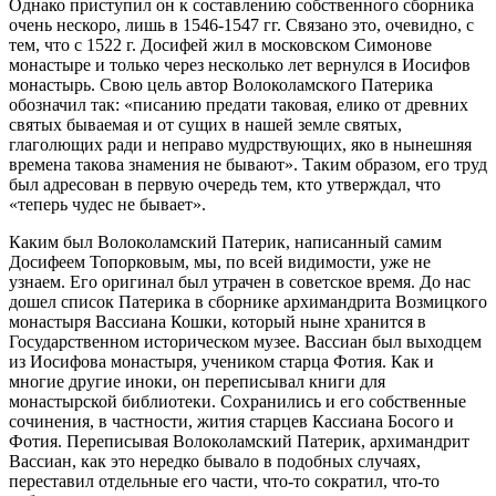
Однако приступил он к составлению собственного сборника
очень нескоро, лишь в 1546-1547 гг. Связано это, очевидно, с
тем, что с 1522 г. Досифей жил в московском Симонове
монастыре и только через несколько лет вернулся в Иосифов
монастырь. Свою цель автор Волоколамского Патерика
обозначил так: «писанию предати таковая, елико от древних
святых бываемая и от сущих в нашей земле святых,
глаголющих ради и неправо мудрствующих, яко в нынешняя
времена такова знамения не бывают». Таким образом, его труд
был адресован в первую очередь тем, кто утверждал, что
«теперь чудес не бывает».
Каким был Волоколамский Патерик, написанный самим
Досифеем Топорковым, мы, по всей видимости, уже не
узнаем. Его оригинал был утрачен в советское время. До нас
дошел список Патерика в сборнике архимандрита Возмицкого
монастыря Вассиана Кошки, который ныне хранится в
Государственном историческом музее. Вассиан был выходцем
из Иосифова монастыря, учеником старца Фотия. Как и
многие другие иноки, он переписывал книги для
монастырской библиотеки. Сохранились и его собственные
сочинения, в частности, жития старцев Кассиана Босого и
Фотия. Переписывая Волоколамский Патерик, архимандрит
Вассиан, как это нередко бывало в подобных случаях,
переставил отдельные его части, что-то сократил, что-то