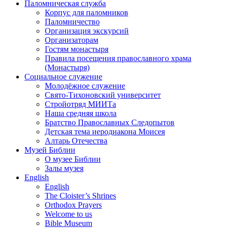
Паломническая служба
Корпус для паломников
Паломничество
Организация экскурсий
Организаторам
Гостям монастыря
Правила посещения православного храма
(Монастыря)
Социальное служение
Молодёжное служение
Свято-Тихоновский университет
Стройотряд МИИТа
Наша средняя школа
Братство Православных Следопытов
Детская тема иеродиакона Моисея
Алтарь Отечества
Музей Библии
О музее Библии
Залы музея
English
English
The Cloister’s Shrines
Orthodox Prayers
Welcome to us
Bible Museum