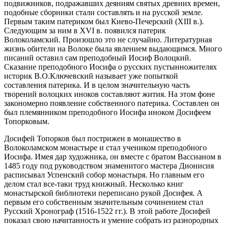
подвижников, подражавших деяниям святых древних времен,
подобные сборники стали составлять и на русской земле.
Первым таким патериком был Киево-Печерский (ХIII в.).
Следующим за ним в ХVI в. появился патерик
Волоколамский. Произошло это не случайно. Литературная
жизнь обители на Волоке была явлением выдающимся. Много
писаний оставил сам преподобный Иосиф Волоцкий.
Сказание преподобного Иосифа о русских пустынножителях
историк В.О.Ключевский называет уже попыткой
составления патерика. И в целом значительную часть
творений волоцких иноков составляют жития. На этом фоне
закономерно появление собственного патерика. Составлен он
был племянником преподобного Иосифа иноком Досифеем
Топорковым.
Досифей Топорков был пострижен в монашество в
Волоколамском монастыре и стал учеником преподобного
Иосифа. Имея дар художника, он вместе с братом Вассианом в
1485 году под руководством знаменитого мастера Дионисия
расписывал Успенский собор монастыря. Но главным его
делом стал все-таки труд книжный. Несколько книг
монастырской библиотеки переписано рукой Досифея. А
первым его собственным значительным сочинением стал
Русский Хронограф (1516-1522 гг.). В этой работе Досифей
показал свою начитанность и умение собрать из разнородных