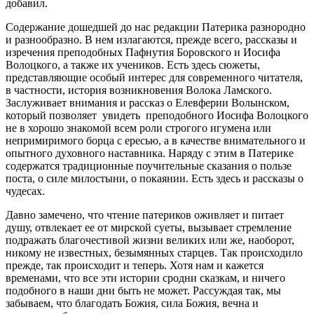
добавил.
Содержание дошедшей до нас редакции Патерика разнородно
и разнообразно. В нем излагаются, прежде всего, рассказы и
изречения преподобных Пафнутия Боровского и Иосифа
Волоцкого, а также их учеников. Есть здесь сюжеты,
представляющие особый интерес для современного читателя,
в частности, история возникновения Волока Ламского.
Заслуживает внимания и рассказ о Елевферии Волынском,
который позволяет увидеть преподобного Иосифа Волоцкого
не в хорошо знакомой всем роли строгого игумена или
непримиримого борца с ересью, а в качестве внимательного и
опытного духовного наставника. Наряду с этим в Патерике
содержатся традиционные поучительные сказания о пользе
поста, о силе милостыни, о покаянии. Есть здесь и рассказы о
чудесах.
Давно замечено, что чтение патериков оживляет и питает
душу, отвлекает ее от мирской суеты, вызывает стремление
подражать благочестивой жизни великих или же, наоборот,
никому не известных, безымянных старцев. Так происходило
прежде, так происходит и теперь. Хотя нам и кажется
временами, что все эти истории сродни сказкам, и ничего
подобного в наши дни быть не может. Рассуждая так, мы
забываем, что благодать Божия, сила Божия, вечна и