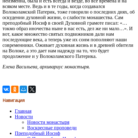
неизменна, была и есть всегда и везде, во все времена и на
всяком месте. Ведь и в те годы, когда создавался
Волоколамский Патерик, тоже говорили о последних днях, об
оскудении духовной жизни, о слабости монашества. Сам
преподобный Иосиф в своей Духовной грамоте писал: «…
токмо образ иночества ныне в нас есть, дел же ни мало…». И
вот, какое множество святых подвижников дали нам
последующие века, а теперь уже их сонм пополняют наши
современники. Оживает духовная жизнь и в древней обители
на Волоке, а это дает нам надежду на то, что будет
продолжение и у Волоколамского Патерика.
Елена Васильева, архивариус монастыря.
Навигация
Главная
Новости
Новости монастыря
Воскресные проповеди
Преподобный Иосиф