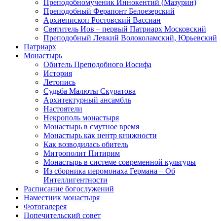
Преподобномученик Иннокентий (Мазурин)
Преподобный Ферапонт Белоезерский
Архиепископ Ростовский Вассиан
Святитель Иов – первый Патриарх Московский
Преподобный Левкий Волоколамский, Юрьевский
Патриарх
Монастырь
Обитель Преподобного Иосифа
История
Летопись
Судьба Малюты Скуратова
Архитектурный ансамбль
Настоятели
Некрополь монастыря
Монастырь в смутное время
Монастырь как центр книжности
Как возводилась обитель
Митрополит Питирим
Монастырь в системе современной культуры
Из сборника иеромонаха Германа – Об
Интеллигентности
Расписание богослужений
Наместник монастыря
Фотогалерея
Попечительский совет