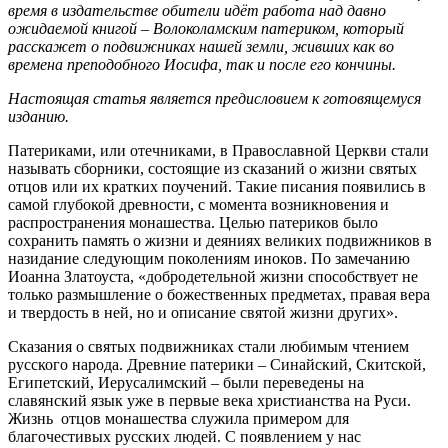
время в издательстве обители идёт работа над давно
ожидаемой книгой – Волоколамским патериком, который
расскажет о подвижниках нашей земли, живших как во
времена преподобного Иосифа, так и после его кончины.
Настоящая статья является предисловием к готовящемуся
изданию.
Патериками, или отечниками, в Православной Церкви стали
называть сборники, состоящие из сказаний о жизни святых
отцов или их кратких поучений. Такие писания появились в
самой глубокой древности, с момента возникновения и
распространения монашества. Целью патериков было
сохранить память о жизни и деяниях великих подвижников в
назидание следующим поколениям иноков. По замечанию
Иоанна Златоуста, «добродетельной жизни способствует не
только размышление о божественных предметах, правая вера
и твердость в ней, но и описание святой жизни других».
Сказания о святых подвижниках стали любимым чтением
русского народа. Древние патерики – Синайский, Скитской,
Египетский, Иерусалимский – были переведены на
славянский язык уже в первые века христианства на Руси.
Жизнь отцов монашества служила примером для
благочестивых русских людей. С появлением у нас