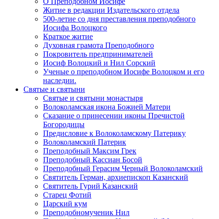
О Преподобном Иосифе
Житие в редакции Издательского отдела
500-летие со дня преставления преподобного
Иосифа Волоцкого
Краткое житие
Духовная грамота Преподобного
Покровитель предпринимателей
Иосиф Волоцкий и Нил Сорский
Ученые о преподобном Иосифе Волоцком и его
наследии.
Святые и святыни
Святые и святыни монастыря
Волоколамская икона Божией Матери
Сказание о принесении иконы Пречистой
Богородицы
Предисловие к Волоколамскому Патерику
Волоколамский Патерик
Преподобный Максим Грек
Преподобный Кассиан Босой
Преподобный Герасим Черный Волоколамский
Святитель Герман, архиепископ Казанский
Святитель Гурий Казанский
Старец Фотий
Царский кум
Преподобномученик Нил