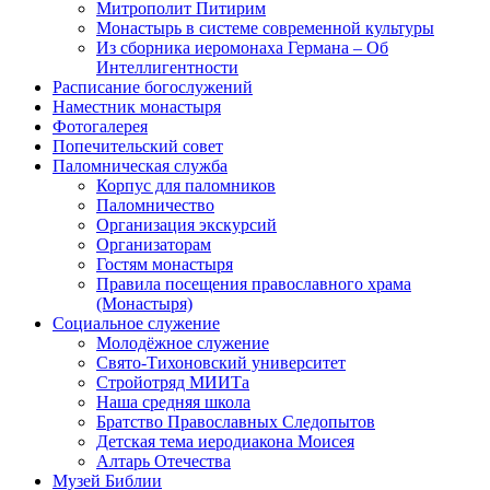
Митрополит Питирим
Монастырь в системе современной культуры
Из сборника иеромонаха Германа – Об
Интеллигентности
Расписание богослужений
Наместник монастыря
Фотогалерея
Попечительский совет
Паломническая служба
Корпус для паломников
Паломничество
Организация экскурсий
Организаторам
Гостям монастыря
Правила посещения православного храма
(Монастыря)
Социальное служение
Молодёжное служение
Свято-Тихоновский университет
Стройотряд МИИТа
Наша средняя школа
Братство Православных Следопытов
Детская тема иеродиакона Моисея
Алтарь Отечества
Музей Библии