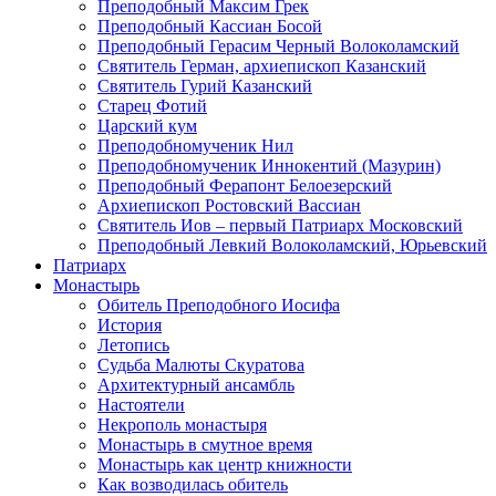
Преподобный Максим Грек
Преподобный Кассиан Босой
Преподобный Герасим Черный Волоколамский
Святитель Герман, архиепископ Казанский
Святитель Гурий Казанский
Старец Фотий
Царский кум
Преподобномученик Нил
Преподобномученик Иннокентий (Мазурин)
Преподобный Ферапонт Белоезерский
Архиепископ Ростовский Вассиан
Святитель Иов – первый Патриарх Московский
Преподобный Левкий Волоколамский, Юрьевский
Патриарх
Монастырь
Обитель Преподобного Иосифа
История
Летопись
Судьба Малюты Скуратова
Архитектурный ансамбль
Настоятели
Некрополь монастыря
Монастырь в смутное время
Монастырь как центр книжности
Как возводилась обитель