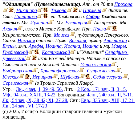
"Одигитрия" (Путеводительница).
Апп. от 70-ти
Прохора
,
Никанора
,
Тимона
и
Пармена
диаконов.
Свт.
Питирима
, еп. Тамбовского.
Собор
Тамбовских
святых.
Мч.
Иулиана
. Мч.
Евстафия
Анкирского. Мч.
Акакия
, иже в Милете Карийском. Прп.
Павла
Ксиропотамского. Прп.
Моисея
, чудотворца Печерского.
Сщмч.
Николая
диакона. Прмч.
Василия
, прмцц.
Анастасии
и
Елены
, мчч.
Арефы
,
Иоанна
,
Иоанна
,
Иоанна
и мц.
Мавры
.
Гребневской
,
Костромской
и"Умиление"
Серафимо-
Дивеевской
икон Божией Матери. Чтимые списки со
Смоленской иконы Божией Матери:
Устюженская
,
Выдропусская
,
Христофоровская
,
Супрасльская
,
Югская
,
Игрицкая
,
Шуйская
,
Седмиезерная
,
Сергиевская
(в Троице-Сергиевой Лавре).
Утр. -
Лк., 4 зач., I, 39-49, 56.
Лит. -
2 Кор., 171 зач., II, 3-15.
Мф., 94 зач., XXIII, 13-22.
Богородицы:
Флп., 240 зач., II, 5-11.
Лк., 54 зач., X, 38-42; XI, 27-28.
Свт.:
Евр., 335 зач., XIII, 17-21.
Лк., 24 зач., VI, 17-23
.
(c) 2025, Иосифо-Волоцкий ставропигиальный мужской
монастырь.