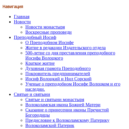
Навигация
Главная
Новости
Новости монастыря
Воскресные проповеди
Преподобный Иосиф
О Преподобном Иосифе
Житие в редакции Издательского отдела
500-летие со дня преставления преподобного
Иосифа Волоцкого
Краткое житие
Духовная грамота Преподобного
Покровитель предпринимателей
Иосиф Волоцкий и Нил Сорский
Ученые о преподобном Иосифе Волоцком и его
наследии.
Святые и святыни
Святые и святыни монастыря
Волоколамская икона Божией Матери
Сказание о принесении иконы Пречистой
Богородицы
Предисловие к Волоколамскому Патерику
Волоколамский Патерик