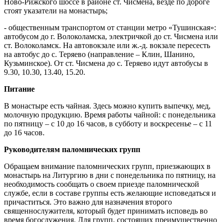
Ново-Рижского шоссе в районе ст. Чисмена, везде по дороге
стоят указатели на монастырь;
- общественным транспортом от станции метро «Тушинская»:
автобусом до г. Волоколамска, электричкой до ст. Чисмена или
ст. Волоколамск. На автовокзале или ж.-д. вокзале пересесть
на автобус до с. Теряево (направление – Клин, Шанино,
Кузьминское). От ст. Чисмена до с. Теряево идут автобусы в
9.30, 10.30, 13.40, 15.20.
Питание
В монастыре есть чайная. Здесь можно купить выпечку, мед,
молочную продукцию. Время работы чайной: с понедельника
по пятницу – с 10 до 16 часов, в субботу и воскресенье – с 11
до 16 часов.
Руководителям паломнических групп
Обращаем внимание паломнических групп, приезжающих в
монастырь на Литургию в дни с понедельника по пятницу, на
необходимость сообщать о своем приезде паломнической
службе, если в составе группы есть желающие исповедаться и
причаститься. Это важно для назначения второго
священнослужителя, который будет принимать исповедь во
время богослужения. Для групп, состоящих преимущественно