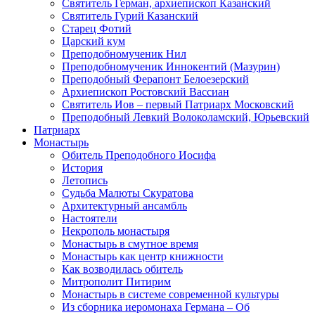
Святитель Герман, архиепископ Казанский
Святитель Гурий Казанский
Старец Фотий
Царский кум
Преподобномученик Нил
Преподобномученик Иннокентий (Мазурин)
Преподобный Ферапонт Белоезерский
Архиепископ Ростовский Вассиан
Святитель Иов – первый Патриарх Московский
Преподобный Левкий Волоколамский, Юрьевский
Патриарх
Монастырь
Обитель Преподобного Иосифа
История
Летопись
Судьба Малюты Скуратова
Архитектурный ансамбль
Настоятели
Некрополь монастыря
Монастырь в смутное время
Монастырь как центр книжности
Как возводилась обитель
Митрополит Питирим
Монастырь в системе современной культуры
Из сборника иеромонаха Германа – Об