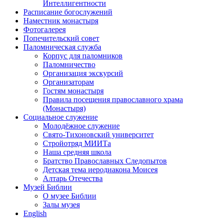
Интеллигентности
Расписание богослужений
Наместник монастыря
Фотогалерея
Попечительский совет
Паломническая служба
Корпус для паломников
Паломничество
Организация экскурсий
Организаторам
Гостям монастыря
Правила посещения православного храма
(Монастыря)
Социальное служение
Молодёжное служение
Свято-Тихоновский университет
Стройотряд МИИТа
Наша средняя школа
Братство Православных Следопытов
Детская тема иеродиакона Моисея
Алтарь Отечества
Музей Библии
О музее Библии
Залы музея
English