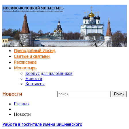
Преподобный Иосиф
Святые и святыни
Расписание
Монастырь
Корпус для паломников
Новости
Контакты
Новости
Главная
Новости
Работа в госпитале имени Вишневского