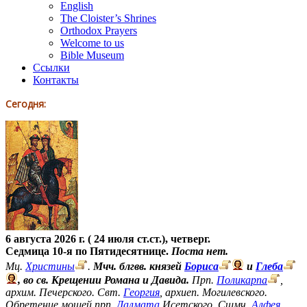
English
The Cloister’s Shrines
Orthodox Prayers
Welcome to us
Bible Museum
Ссылки
Контакты
Сегодня:
6 августа 2026 г. ( 24 июля ст.ст.), четверг.
Седмица 10-я по Пятидесятнице.
Поста нет.
Мц.
Христины
.
Мчч. блгвв. князей
Бориса
и
Глеба
, во св. Крещении Романа и Давида.
Прп.
Поликарпа
,
архим. Печерского. Свт.
Георгия
, архиеп. Могилевского.
Обретение мощей прп.
Далмата
Исетского. Сщмч.
Алфея