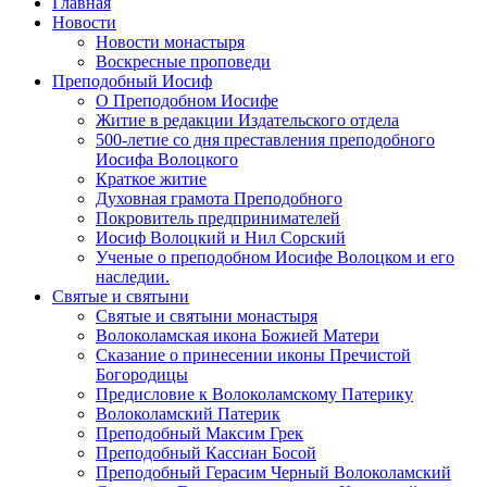
Главная
Новости
Новости монастыря
Воскресные проповеди
Преподобный Иосиф
О Преподобном Иосифе
Житие в редакции Издательского отдела
500-летие со дня преставления преподобного
Иосифа Волоцкого
Краткое житие
Духовная грамота Преподобного
Покровитель предпринимателей
Иосиф Волоцкий и Нил Сорский
Ученые о преподобном Иосифе Волоцком и его
наследии.
Святые и святыни
Святые и святыни монастыря
Волоколамская икона Божией Матери
Сказание о принесении иконы Пречистой
Богородицы
Предисловие к Волоколамскому Патерику
Волоколамский Патерик
Преподобный Максим Грек
Преподобный Кассиан Босой
Преподобный Герасим Черный Волоколамский