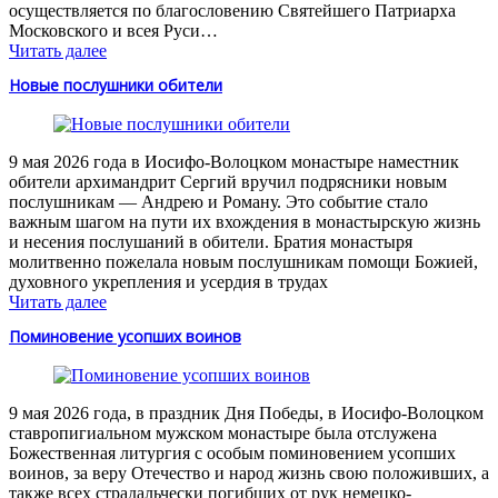
осуществляется по благословению Святейшего Патриарха
Московского и всея Руси…
Читать далее
Новые послушники обители
9 мая 2026 года в Иосифо-Волоцком монастыре наместник
обители архимандрит Сергий вручил подрясники новым
послушникам — Андрею и Роману. Это событие стало
важным шагом на пути их вхождения в монастырскую жизнь
и несения послушаний в обители. Братия монастыря
молитвенно пожелала новым послушникам помощи Божией,
духовного укрепления и усердия в трудах
Читать далее
Поминовение усопших воинов
9 мая 2026 года, в праздник Дня Победы, в Иосифо-Волоцком
ставропигиальном мужском монастыре была отслужена
Божественная литургия с особым поминовением усопших
воинов, за веру Отечество и народ жизнь свою положивших, а
также всех страдальчески погибших от рук немецко-