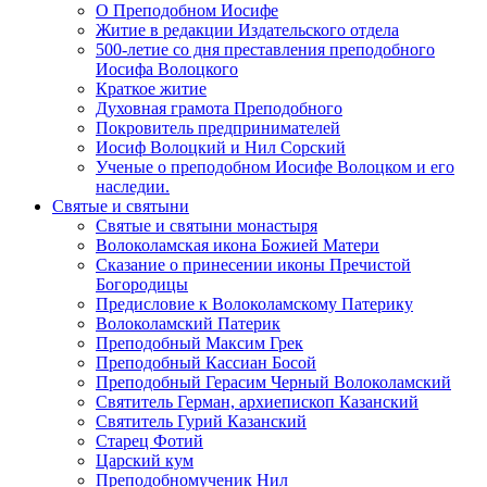
О Преподобном Иосифе
Житие в редакции Издательского отдела
500-летие со дня преставления преподобного
Иосифа Волоцкого
Краткое житие
Духовная грамота Преподобного
Покровитель предпринимателей
Иосиф Волоцкий и Нил Сорский
Ученые о преподобном Иосифе Волоцком и его
наследии.
Святые и святыни
Святые и святыни монастыря
Волоколамская икона Божией Матери
Сказание о принесении иконы Пречистой
Богородицы
Предисловие к Волоколамскому Патерику
Волоколамский Патерик
Преподобный Максим Грек
Преподобный Кассиан Босой
Преподобный Герасим Черный Волоколамский
Святитель Герман, архиепископ Казанский
Святитель Гурий Казанский
Старец Фотий
Царский кум
Преподобномученик Нил