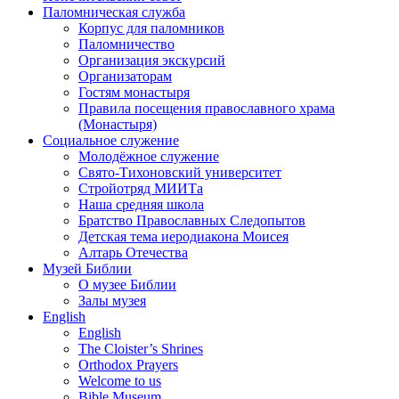
Паломническая служба
Корпус для паломников
Паломничество
Организация экскурсий
Организаторам
Гостям монастыря
Правила посещения православного храма
(Монастыря)
Социальное служение
Молодёжное служение
Свято-Тихоновский университет
Стройотряд МИИТа
Наша средняя школа
Братство Православных Следопытов
Детская тема иеродиакона Моисея
Алтарь Отечества
Музей Библии
О музее Библии
Залы музея
English
English
The Cloister’s Shrines
Orthodox Prayers
Welcome to us
Bible Museum