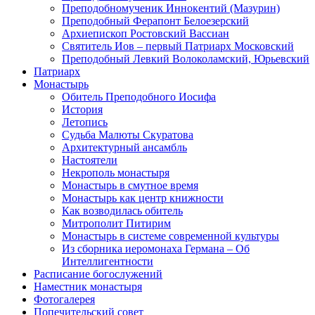
Преподобномученик Иннокентий (Мазурин)
Преподобный Ферапонт Белоезерский
Архиепископ Ростовский Вассиан
Святитель Иов – первый Патриарх Московский
Преподобный Левкий Волоколамский, Юрьевский
Патриарх
Монастырь
Обитель Преподобного Иосифа
История
Летопись
Судьба Малюты Скуратова
Архитектурный ансамбль
Настоятели
Некрополь монастыря
Монастырь в смутное время
Монастырь как центр книжности
Как возводилась обитель
Митрополит Питирим
Монастырь в системе современной культуры
Из сборника иеромонаха Германа – Об
Интеллигентности
Расписание богослужений
Наместник монастыря
Фотогалерея
Попечительский совет