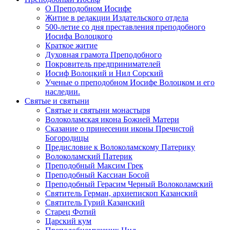
О Преподобном Иосифе
Житие в редакции Издательского отдела
500-летие со дня преставления преподобного
Иосифа Волоцкого
Краткое житие
Духовная грамота Преподобного
Покровитель предпринимателей
Иосиф Волоцкий и Нил Сорский
Ученые о преподобном Иосифе Волоцком и его
наследии.
Святые и святыни
Святые и святыни монастыря
Волоколамская икона Божией Матери
Сказание о принесении иконы Пречистой
Богородицы
Предисловие к Волоколамскому Патерику
Волоколамский Патерик
Преподобный Максим Грек
Преподобный Кассиан Босой
Преподобный Герасим Черный Волоколамский
Святитель Герман, архиепископ Казанский
Святитель Гурий Казанский
Старец Фотий
Царский кум