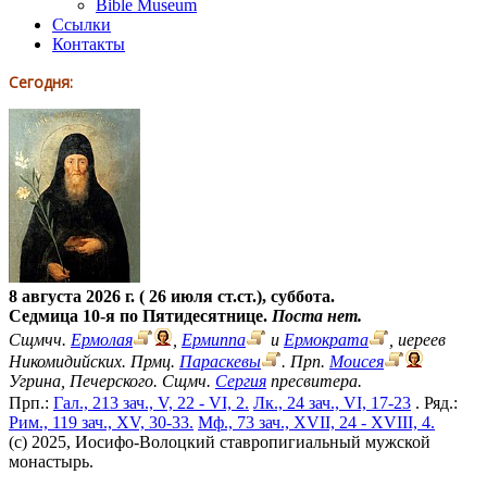
Bible Museum
Ссылки
Контакты
Сегодня:
8 августа 2026 г. ( 26 июля ст.ст.), суббота.
Седмица 10-я по Пятидесятнице.
Поста нет.
Сщмчч.
Ермолая
,
Ермиппа
и
Ермократа
, иереев
Никомидийских. Прмц.
Параскевы
. Прп.
Моисея
Угрина, Печерского. Сщмч.
Сергия
пресвитера.
Прп.:
Гал., 213 зач., V, 22 - VI, 2.
Лк., 24 зач., VI, 17-23
. Ряд.:
Рим., 119 зач., XV, 30-33.
Мф., 73 зач., XVII, 24 - XVIII, 4.
(c) 2025, Иосифо-Волоцкий ставропигиальный мужской
монастырь.