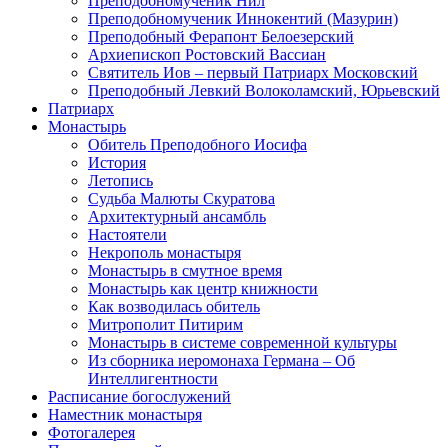
Преподобномученик Нил
Преподобномученик Иннокентий (Мазурин)
Преподобный Ферапонт Белоезерский
Архиепископ Ростовский Вассиан
Святитель Иов – первый Патриарх Московский
Преподобный Левкий Волоколамский, Юрьевский
Патриарх
Монастырь
Обитель Преподобного Иосифа
История
Летопись
Судьба Малюты Скуратова
Архитектурный ансамбль
Настоятели
Некрополь монастыря
Монастырь в смутное время
Монастырь как центр книжности
Как возводилась обитель
Митрополит Питирим
Монастырь в системе современной культуры
Из сборника иеромонаха Германа – Об
Интеллигентности
Расписание богослужений
Наместник монастыря
Фотогалерея