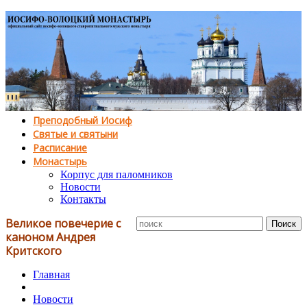
Преподобный Иосиф
Святые и святыни
Расписание
Монастырь
Корпус для паломников
Новости
Контакты
Великое повечерие с
каноном Андрея
Критского
Главная
Новости