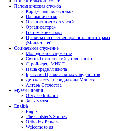
Попечительский совет
Паломническая служба
Корпус для паломников
Паломничество
Организация экскурсий
Организаторам
Гостям монастыря
Правила посещения православного храма
(Монастыря)
Социальное служение
Молодёжное служение
Свято-Тихоновский университет
Стройотряд МИИТа
Наша средняя школа
Братство Православных Следопытов
Детская тема иеродиакона Моисея
Алтарь Отечества
Музей Библии
О музее Библии
Залы музея
English
English
The Cloister’s Shrines
Orthodox Prayers
Welcome to us