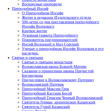
Воскресные проповеди
Преподобный Иосиф
О Преподобном Иосифе
Житие в редакции Издательского отдела
500-летие со дня преставления преподобного
Иосифа Волоцкого
Краткое житие
Духовная грамота Преподобного
Покровитель предпринимателей
Иосиф Волоцкий и Нил Сорский
Ученые о преподобном Иосифе Волоцком и его
наследии.
Святые и святыни
Святые и святыни монастыря
Волоколамская икона Божией Матери
Сказание о принесении иконы Пречистой
Богородицы
Предисловие к Волоколамскому Патерику
Волоколамский Патерик
Преподобный Максим Грек
Преподобный Кассиан Босой
Преподобный Герасим Черный Волоколамский
Святитель Герман, архиепископ Казанский
Святитель Гурий Казанский