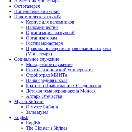
Наместник монастыря
Фотогалерея
Попечительский совет
Паломническая служба
Корпус для паломников
Паломничество
Организация экскурсий
Организаторам
Гостям монастыря
Правила посещения православного храма
(Монастыря)
Социальное служение
Молодёжное служение
Свято-Тихоновский университет
Стройотряд МИИТа
Наша средняя школа
Братство Православных Следопытов
Детская тема иеродиакона Моисея
Алтарь Отечества
Музей Библии
О музее Библии
Залы музея
English
English
The Cloister’s Shrines