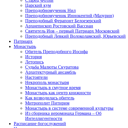
Старец Фотий
Царский кум
Преподобномученик Нил
Преподобномученик Иннокентий (Мазурин)
Преподобный Ферапонт Белоезерский
Архиепископ Ростовский Вассиан
Святитель Иов – первый Патриарх Московский
Преподобный Левкий Волоколамский, Юрьевский
Патриарх
Монастырь
Обитель Преподобного Иосифа
История
Летопись
Судьба Малюты Скуратова
Архитектурный ансамбль
Настоятели
Некрополь монастыря
Монастырь в смутное время
Монастырь как центр книжности
Как возводилась обитель
Митрополит Питирим
Монастырь в системе современной культуры
Из сборника иеромонаха Германа – Об
Интеллигентности
Расписание богослужений