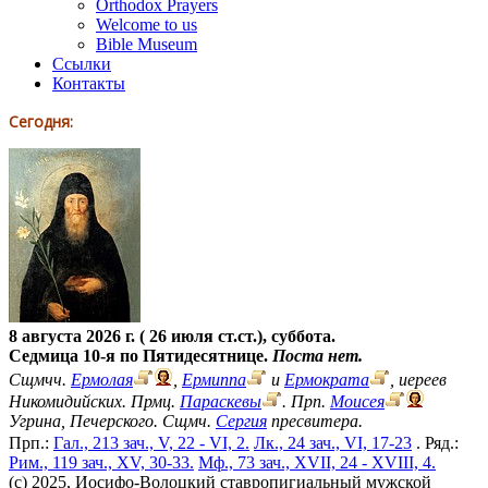
Orthodox Prayers
Welcome to us
Bible Museum
Ссылки
Контакты
Сегодня:
8 августа 2026 г. ( 26 июля ст.ст.), суббота.
Седмица 10-я по Пятидесятнице.
Поста нет.
Сщмчч.
Ермолая
,
Ермиппа
и
Ермократа
, иереев
Никомидийских. Прмц.
Параскевы
. Прп.
Моисея
Угрина, Печерского. Сщмч.
Сергия
пресвитера.
Прп.:
Гал., 213 зач., V, 22 - VI, 2.
Лк., 24 зач., VI, 17-23
. Ряд.:
Рим., 119 зач., XV, 30-33.
Мф., 73 зач., XVII, 24 - XVIII, 4.
(c) 2025, Иосифо-Волоцкий ставропигиальный мужской