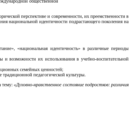
Международной общественной
рической перспективе и современности, их преемственности в
ания национальной идентичности подрастающего поколения на
тание», «национальная идентичность» в различные периоды
ны и возможности их использования в учебно-воспитательной
диционных семейных ценностей;
е традиционной педагогической культуры.
а тему:
«Духовно-нравственное состояние подростков: различия