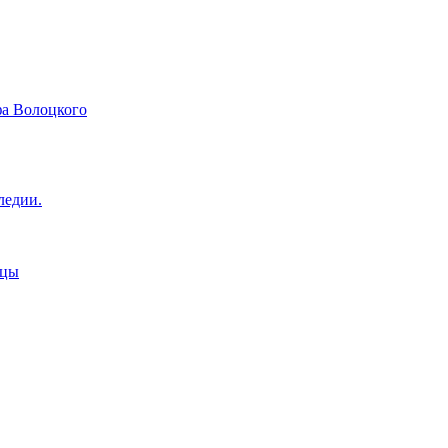
фа Волоцкого
ледии.
ицы