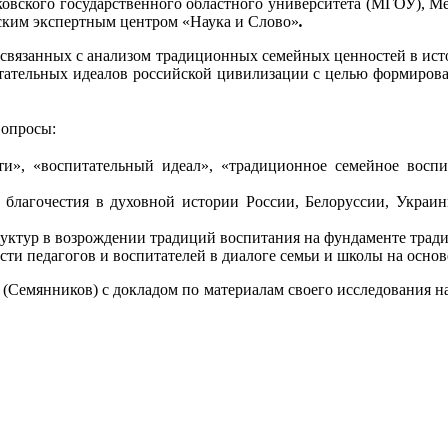
ковского государственного областного университета (МГОУ), 
ским экспертным центром «Наука и Слово»
.
связанных с анализом традиционных семейных ценностей в исто
тательных идеалов российской цивилизации с целью формиров
вопросы:
и», «воспитательный идеал», «традиционное семейное воспи
 благочестия в духовной истории России, Белоруссии, Украи
руктур в возрождении традиций воспитания на фундаменте тра
и педагогов и воспитателей в диалоге семьи и школы на основ
(Семянников) с докладом по материалам своего исследования н