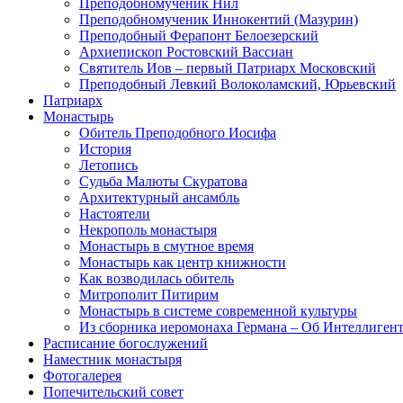
Преподобномученик Нил
Преподобномученик Иннокентий (Мазурин)
Преподобный Ферапонт Белоезерский
Архиепископ Ростовский Вассиан
Святитель Иов – первый Патриарх Московский
Преподобный Левкий Волоколамский, Юрьевский
Патриарх
Монастырь
Обитель Преподобного Иосифа
История
Летопись
Судьба Малюты Скуратова
Архитектурный ансамбль
Настоятели
Некрополь монастыря
Монастырь в смутное время
Монастырь как центр книжности
Как возводилась обитель
Митрополит Питирим
Монастырь в системе современной культуры
Из сборника иеромонаха Германа – Об Интеллиген
Расписание богослужений
Наместник монастыря
Фотогалерея
Попечительский совет