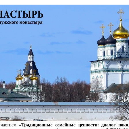
 участием
«Традиционные семейные ценности: диалог поко