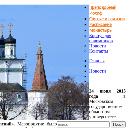
Преподобный
Иосиф
Святые и святыни
Расписание
Монастырь
Корпус для
паломников
Новости
Контакты
Главная
Новости
24 июня 2015
года
в
Московском
государственном
областном
университете
лений»
. Мероприятие было