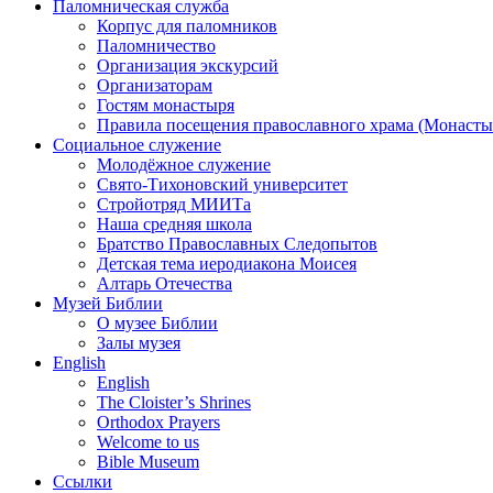
Паломническая служба
Корпус для паломников
Паломничество
Организация экскурсий
Организаторам
Гостям монастыря
Правила посещения православного храма (Монасты
Социальное служение
Молодёжное служение
Свято-Тихоновский университет
Стройотряд МИИТа
Наша средняя школа
Братство Православных Следопытов
Детская тема иеродиакона Моисея
Алтарь Отечества
Музей Библии
О музее Библии
Залы музея
English
English
The Cloister’s Shrines
Orthodox Prayers
Welcome to us
Bible Museum
Ссылки