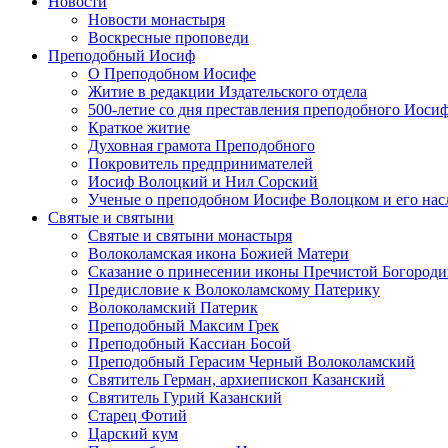
Новости
Новости монастыря
Воскресные проповеди
Преподобный Иосиф
О Преподобном Иосифе
Житие в редакции Издательского отдела
500-летие со дня преставления преподобного Иоси
Краткое житие
Духовная грамота Преподобного
Покровитель предпринимателей
Иосиф Волоцкий и Нил Сорский
Ученые о преподобном Иосифе Волоцком и его нас
Святые и святыни
Святые и святыни монастыря
Волоколамская икона Божией Матери
Сказание о принесении иконы Пречистой Богород
Предисловие к Волоколамскому Патерику
Волоколамский Патерик
Преподобный Максим Грек
Преподобный Кассиан Босой
Преподобный Герасим Черный Волоколамский
Святитель Герман, архиепископ Казанский
Святитель Гурий Казанский
Старец Фотий
Царский кум