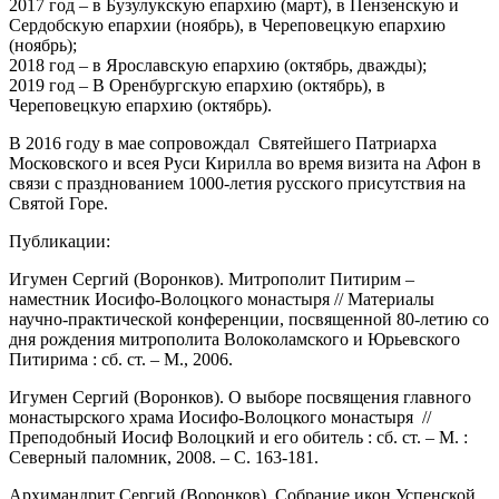
2017 год – в Бузулукскую епархию (март), в Пензенскую и
Сердобскую епархии (ноябрь), в Череповецкую епархию
(ноябрь);
2018 год – в Ярославскую епархию (октябрь, дважды);
2019 год – В Оренбургскую епархию (октябрь), в
Череповецкую епархию (октябрь).
В 2016 году в мае сопровождал Святейшего Патриарха
Московского и всея Руси Кирилла во время визита на Афон в
связи с празднованием 1000-летия русского присутствия на
Святой Горе.
Публикации:
Игумен Сергий (Воронков). Митрополит Питирим –
наместник Иосифо-Волоцкого монастыря // Материалы
научно-практической конференции, посвященной 80-летию со
дня рождения митрополита Волоколамского и Юрьевского
Питирима : сб. ст. – М., 2006.
Игумен Сергий (Воронков). О выборе посвящения главного
монастырского храма Иосифо-Волоцкого монастыря //
Преподобный Иосиф Волоцкий и его обитель : сб. ст. – М. :
Северный паломник, 2008. – С. 163-181.
Архимандрит Сергий (Воронков). Собрание икон Успенской