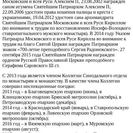
Московским и всея Руси Алексием П, 23.08.2002 награжден
саном игумена Святейшим Патриархом Алексием П,
22.09.2006 удостоен права ношения палицы и креста с
украшениями, 19.04.2012 удостоен сана архимандрита
Святейшим Патриархом Московским и всея Руси Кириллом
(во внимание к трудам по восстановлению Иосифо-Волоцкого
ставропигиального мужского монастыря). В 2014 году Указом
Патриарха Московского и всея Руси Кирилла во внимание к
трудам на благо Святой Церкви награжден Патриаршим
знаком «700-летие преподобного Сергия Радонежского». 27
сентября 2015 года Святейшим Патриархом награжден
орденом Русской Православной Церкви преподобного
Серафима Саровского Ш ст.
С 2013 года является членом Коллегии Синодального отдела
по монастырям и монашеству. В качестве члена Коллегии
совершил инспекционные поездки:
2013 год – в Благовещенскую епархию (июнь), в
Клинцовскую епархию Брянской митрополии (октябрь), в
Петрозаводскую епархию (декабрь);
2014 год – в Краснодарский край (январь), в Ставропольскую
епархию (февраль), в Ливенскую епархию Орловской
митрополии (октябрь);
2016 год – в Вяземскую епархию (март), в Муромскую
епархию (август);