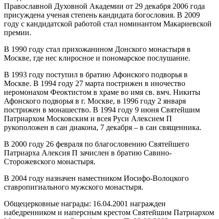
Православной Духовной Академии от 29 декабря 2006 года
присуждена ученая степень кандидата богословия. В 2009
году с кандидатской работой стал номинантом Макариевской
премии.
В 1990 году стал прихожанином Донского монастыря в
Москве, где нес клиросное и пономарское послушание.
В 1993 году поступил в братию Афонского подворья в
Москве. В 1994 году 27 марта пострижен в иночество
иеромонахом Феоктистом в храме во имя св. вмч. Никиты
Афонского подворья в г. Москве, в 1996 году 2 января
пострижен в монашество. В 1994 году 9 июня Святейшим
Патриархом Московским и всея Руси Алексием П
рукоположен в сан диакона, 7 декабря – в сан священника.
В 2000 году 26 февраля по благословению Святейшего
Патриарха Алексия П зачислен в братию Савино-
Сторожевского монастыря.
В 2004 году назначен наместником Иосифо-Волоцкого
ставропигиального мужского монастыря.
Общецерковные награды: 16.04.2001 награжден
набедренником и наперсным крестом Святейшим Патриархом