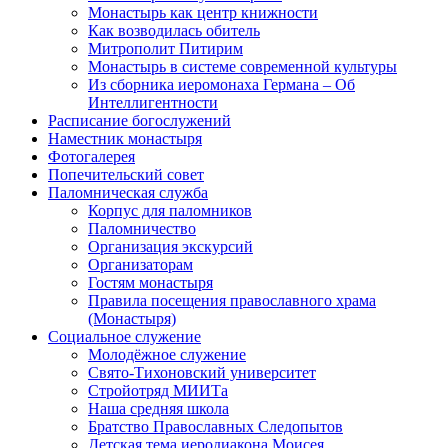
Монастырь как центр книжности
Как возводилась обитель
Митрополит Питирим
Монастырь в системе современной культуры
Из сборника иеромонаха Германа – Об
Интеллигентности
Расписание богослужений
Наместник монастыря
Фотогалерея
Попечительский совет
Паломническая служба
Корпус для паломников
Паломничество
Организация экскурсий
Организаторам
Гостям монастыря
Правила посещения православного храма
(Монастыря)
Социальное служение
Молодёжное служение
Свято-Тихоновский университет
Стройотряд МИИТа
Наша средняя школа
Братство Православных Следопытов
Детская тема иеродиакона Моисея