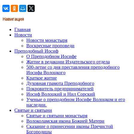
Навигация
Главная
Новости
Новости монастыря
Воскресные проповеди
Преподобный Иосиф
О Преподобном Иосифе
Житие в редакции Издательского отдела
500-летие со дня преставления преподобного
Иосифа Волоцкого
Краткое житие
Духовная грамота Преподобного
Покровитель предпринимателей
Иосиф Волоцкий и Нил Сорский
Ученые о преподобном Иосифе Волоцком и его
наследии.
Святые и святыни
Святые и святыни монастыря
Волоколамская икона Божией Матери
Сказание о принесении иконы Пречистой
Богородицы