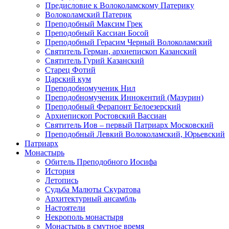
Предисловие к Волоколамскому Патерику
Волоколамский Патерик
Преподобный Максим Грек
Преподобный Кассиан Босой
Преподобный Герасим Черный Волоколамский
Святитель Герман, архиепископ Казанский
Святитель Гурий Казанский
Старец Фотий
Царский кум
Преподобномученик Нил
Преподобномученик Иннокентий (Мазурин)
Преподобный Ферапонт Белоезерский
Архиепископ Ростовский Вассиан
Святитель Иов – первый Патриарх Московский
Преподобный Левкий Волоколамский, Юрьевский
Патриарх
Монастырь
Обитель Преподобного Иосифа
История
Летопись
Судьба Малюты Скуратова
Архитектурный ансамбль
Настоятели
Некрополь монастыря
Монастырь в смутное время