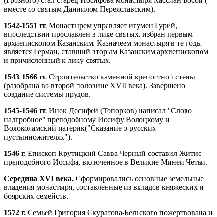
(Грозного) стал старец Иосифова монастыря Кассиан Босой (
вместе со святым Даниилом Переяславским).
1542-1551 гг.
Монастырем управляет игумен Гурий,
впоследствии прославлен в лике святых, избран первым
архиепископом Казанским. Казначеем монастыря в те годы
является Герман, ставший вторым Казанским архиепископом
и причисленный к лику святых.
1543-1566 гг.
Строительство каменной крепостной стены
(разобрана во второй половине XVII века). Завершено
создание системы прудов.
1545-1546 гг.
Инок Досифей (Топорков) написал "Слово
надгробное" преподобному Иосифу Волоцкому и
Волоколамский патерик("Сказание о русских
пустынножителях").
1546 г.
Епископ Крутицкий Савва Черный составил Житие
преподобного Иосифа, включенное в Великие Минеи Четьи.
Середина XVI века.
Сформировались основные земельные
владения монастыря, составленные из вкладов княжеских и
боярских семейств.
1572 г.
Семьей Григория Скуратова-Бельского пожертвована и