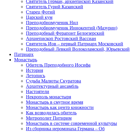
Святитель Герман, архиепископ Казанский
Святитель Гурий Казанский
Старец Фотий
Царский кум
Преподобномученик Нил
Преподобномученик Иннокентий (Мазурин)
Преподобный Ферапонт Белоезерский
Архиепископ Ростовский Вассиан
Святитель Иов – первый Патриарх Московский
Преподобный Левкий Волоколамский, Юрьевский
Патриарх
Монастырь
Обитель Преподобного Иосифа
История
Летопись
Судьба Малюты Скуратова
Архитектурный ансамбль
Настоятели
Некрополь монастыря
Монастырь в смутное время
Монастырь как центр книжности
Как возводилась обитель
Митрополит Питирим
Монастырь в системе современной культуры
Из сборника иеромонаха Германа – Об