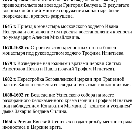
предводительством воеводы Григория Валуева. В результате
военных действий многие сооружения монастыря были
повреждены, крепость разрушена.
1645 г.
Приезд в монастырь московского зодчего Ивана
Неверова и составление им проекта восстановления крепости
по указу царя Алексея Михайловича.
1670-1688 гг.
Строительство крепостных стен и башен
монастыря под руководством зодчего Трофима Игнатьева.
1679 г.
Возведение над южными вратами церкви Святых
Апостолов Петра и Павла (зодчий Трофим Игнатьев).
1682 г.
Перестройка Богоявленской церкви при Трапезной
палате. Заново сложены ее своды и пять глав с кокошниками.
1688-1692 гг.
Возведение Успенского собора на месте
разобранного белокаменного храма (зодчий Трофим Игнатьев
под наблюдением Кондратия Мымрина) "коштом и усердием"
дьяка Захария Богдана Силина.
1694 г.
Резчик Евсевий Леонтьев создает резьбу местного ряда
иконостаса и Царские врата.