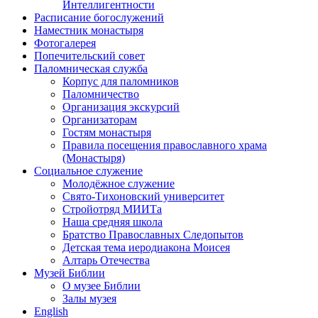
Интеллигентности
Расписание богослужений
Наместник монастыря
Фотогалерея
Попечительский совет
Паломническая служба
Корпус для паломников
Паломничество
Организация экскурсий
Организаторам
Гостям монастыря
Правила посещения православного храма
(Монастыря)
Социальное служение
Молодёжное служение
Свято-Тихоновский университет
Стройотряд МИИТа
Наша средняя школа
Братство Православных Следопытов
Детская тема иеродиакона Моисея
Алтарь Отечества
Музей Библии
О музее Библии
Залы музея
English