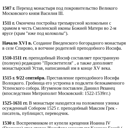
1507 г.
Переход монастыря под покровительство Великого
Московского князя Василия III.
1511 г.
Окончена постройка трехъярусной колокольни с
храмом в честь Смоленской иконы Божией Матери во 2-м
ярусе (храм "иже под колоколы").
Начало XVI в.
Создание Введенского богорадного монастыря
в селе Спирово, в вотчине родителей преподобного Иосифа.
1510-1511 гг.
преподобный Иосиф составляет пространную
(полную) редакцию "Просветителя" , а также дополняет
монастырский Устав, написанный им в конце XV века.
1515 г. 9/22 сентября.
Преставление преподобного Иосифа
Волоцкого. Гробница его устроена в подклети белокаменного
Успенского собора. Игуменом поставлен Даниил Рязанец
(впоследствии Митрополит Московский: 1522-1539гг.)
1525-1631 гг.
В монастыре находится на положении узника
осужденный Собором 1525 г. преподобный Максим Грек -
писатель, публицист, переводчик.
1530 г.
Воспреемником от купели крещения Иоанна IV