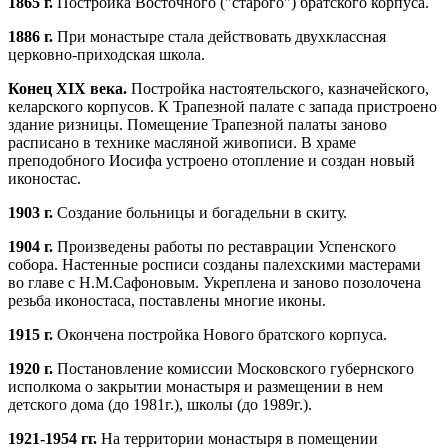
1865 г.
Постройка Восточного ("старого") братского корпуса.
1886 г.
При монастыре стала действовать двухклассная
церковно-приходская школа.
Конец XIX века.
Постройка настоятельского, казначейского,
келарского корпусов. К Трапезной палате с запада пристроено
здание ризницы. Помещение Трапезной палаты заново
расписано в технике масляной живописи. В храме
преподобного Иосифа устроено отопление и создан новый
иконостас.
1903 г.
Создание больницы и богадельни в скиту.
1904 г.
Произведены работы по реставрации Успенского
собора. Настенные росписи созданы палехскими мастерами
во главе с Н.М.Сафоновым. Укреплена и заново позолочена
резьба иконостаса, поставлены многие иконы.
1915 г.
Окончена постройка Нового братского корпуса.
1920 г.
Постановление комиссии Московского губернского
исполкома о закрытии монастыря и размещении в нем
детского дома (до 1981г.), школы (до 1989г.).
1921-1954 гг.
На территории монастыря в помещении