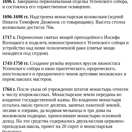
1696 г.
Завершена первоначальная отделка Успенского собора,
и состоялось его торжественное освящение.
1696-1698 гг.
Надстроена монастырская колокольня (зодчий
Никита Тимофеев Дюженок со товарищами). Высота столпа
колокольни достигла 76м.
1717 г.
Перенесение святых мощей преподобного Иосифа
Волоцкого в подклеть новопостроенного Успенского собора и
устройство над ними позолоченной раки (святые мощи
находятся под спудом).
1743-1750 гг.
Создание резьбы верхних ярусов иконостаса
Успенского собора и икон праотеческого, пророческого,
апостольского и праздничного чинов артелями московских и
переяславских мастеров.
1764 г.
После указа об учреждении штатов монастырь отнесен
к числу второклассных. Монастырские земли переданы во
владение государственной казны. Во владении монастыря
осталось около трехсот десятин, занятых пахотной землей,
лесами и озерами, да водяная мельница и три дома на
московском подворье, приносившие монастырю основной
доход. На эти средства содержались двухклассная церковно-
приходская школа, приют на 20 сирот и монастырская
больница.