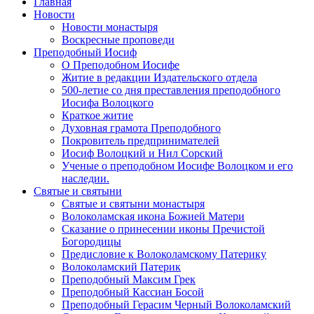
Главная
Новости
Новости монастыря
Воскресные проповеди
Преподобный Иосиф
О Преподобном Иосифе
Житие в редакции Издательского отдела
500-летие со дня преставления преподобного
Иосифа Волоцкого
Краткое житие
Духовная грамота Преподобного
Покровитель предпринимателей
Иосиф Волоцкий и Нил Сорский
Ученые о преподобном Иосифе Волоцком и его
наследии.
Святые и святыни
Святые и святыни монастыря
Волоколамская икона Божией Матери
Сказание о принесении иконы Пречистой
Богородицы
Предисловие к Волоколамскому Патерику
Волоколамский Патерик
Преподобный Максим Грек
Преподобный Кассиан Босой
Преподобный Герасим Черный Волоколамский