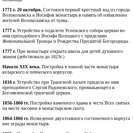
1771 г. 20 октября.
Состоялся первый крестный ход из города
Волоколамска в Иосифов монастырь в память об избавлении
жителей Волоколамска от чумы.
1777 г.
Устройство в подклети Успенского собора церкви во
имя преподобного Иосифа Волоцкого с приделами
Живоначальной Троицы и Рождества Пресвятой Богородицы.
1777 г.
При монастыре открыта школа для детей духовного
звания (действовала до 1823г.)
Начало XIX века.
Постройка в южной части монастыря
келарского и певческого корпусов.
1816 г.
Устройство при Трапезной палате придела во имя
преподобного Сергия Радонежского, примыкающего к
Богоявленской трапезной церкви.
1856-1860 гг.
Постройка каменного храма в честь Всех святых
на месте часовни в монастырском скиту.
1864-1866 гг.
Возведение двухэтажного гостиничного корпуса
вне ограды монастыря.