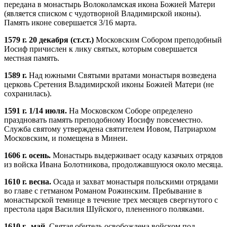
передана в монастырь Волоколамская икона Божией Матери
(является списком с чудотворной Владимирской иконы).
Память иконе совершается 3/16 марта.
1579 г. 20 декабря (ст.ст.)
Московским Собором преподобный
Иосиф причислен к лику святых, которым совершается
местная память.
1589 г.
Над южными Святыми вратами монастыря возведена
церковь Сретения Владимирской иконы Божией Матери (не
сохранилась).
1591 г. 1/14 июля.
На Московском Соборе определено
праздновать память преподобному Иосифу повсеместно.
Служба святому утверждена святителем Иовом, Патриархом
Московским, и помещена в Минеи.
1606 г. осень.
Монастырь выдерживает осаду казачьих отрядов
из войска Ивана Болотникова, продолжавшуюся около месяца.
1610 г. весна.
Осада и захват монастыря польскими отрядами
во главе с гетманом Романом Рожинским. Пребывание в
монастырской темнице в течение трех месяцев свергнутого с
престола царя Василия Шуйского, плененного поляками.
1610 г., май.
Святая обитель освобождена войском под