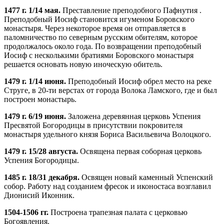
1477 г. 1/14 мая.
Преставление преподобного Пафнутия .
Преподобный Иосиф становится игуменом Боровского
монастыря. Через некоторое время он отправляется в
паломничество по северным русским обителям, которое
продолжалось около года. По возвращении преподобный
Иосиф с несколькими братиями Боровского монастыря
решается основать новую иноческую обитель.
1479 г. 1/14 июня.
Преподобный Иосиф обрел место на реке
Струге, в 20-ти верстах от города Волока Ламского, где и был
построен монастырь.
1479 г. 6/19 июня.
Заложена деревянная церковь Успения
Пресвятой Богородицы в присутствии покровителя
монастыря удельного князя Бориса Васильевича Волоцкого.
1479 г. 15/28 августа.
Освящена первая соборная церковь
Успения Богородицы.
1485 г. 18/31 декабря.
Освящен новый каменный Успенский
собор. Работу над созданием фресок и иконостаса возглавил
Дионисий Иконник.
1504-1506 гг.
Построена трапезная палата с церковью
Богоявления.