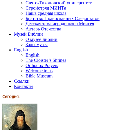
Свято-Тихоновский университет
Стройотряд МИИТа
Наша средняя школа
Братство Православных Следопытов
Детская тема иеродиакона Моисея
Алтарь Отечества
Музей Библии
О музее Библии
Залы музея
English
English
The Cloister’s Shrines
Orthodox Prayers
Welcome to us
Bible Museum
Ссылки
Контакты
Сегодня: