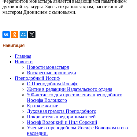
Ферапонтов монастырь является выдающимся памятником
духовной культуры. Здесь сохранился храм, расписанный
мастером Дионисием с сыновьями.
Навигация
Главная
Новости
Новости монастыря
Воскресные проповеди
Преподобный Иосиф
О Преподобном Иосифе
Житие в редакции Издательского отдела
500-летие со дня преставления преподобного
Иосифа Волоцкого
Краткое житие
Духовная грамота Преподобного
Покровитель предпринимателей
Иосиф Волоцкий и Нил Сорский
Ученые о преподобном Иосифе Волоцком и его
наследии.