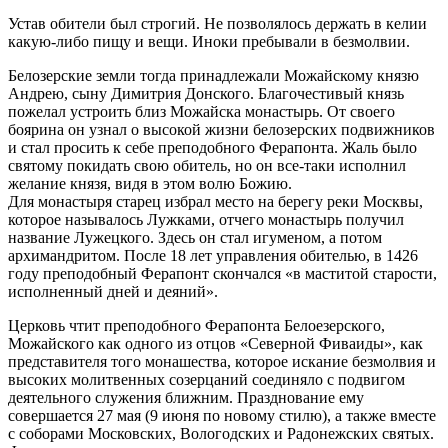
Устав обители был строгий. Не позволялось держать в келии
какую-либо пищу и вещи. Иноки пребывали в безмолвии.
Белозерские земли тогда принадлежали Можайскому князю
Андрею, сыну Димитрия Донского. Благочестивый князь
пожелал устроить близ Можайска монастырь. От своего
боярина он узнал о высокой жизни белозерских подвижников
и стал просить к себе преподобного Ферапонта. Жаль было
святому покидать свою обитель, но он все-таки исполнил
желание князя, видя в этом волю Божию.
Для монастыря старец избрал место на берегу реки Москвы,
которое называлось Лужками, отчего монастырь получил
название Лужецкого. Здесь он стал игуменом, а потом
архимандритом. После 18 лет управления обителью, в 1426
году преподобный Ферапонт скончался «в маститой старости,
исполненный дней и деяний».
Церковь чтит преподобного Ферапонта Белоезерского,
Можайского как одного из отцов «Северной Фиваиды», как
представителя того монашества, которое искание безмолвия и
высоких молитвенных созерцаний соединяло с подвигом
деятельного служения ближним. Празднование ему
совершается 27 мая (9 июня по новому стилю), а также вместе
с соборами Московских, Вологодских и Радонежских святых.