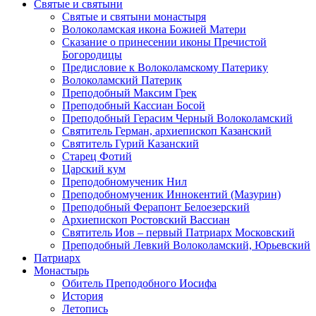
Святые и святыни
Святые и святыни монастыря
Волоколамская икона Божией Матери
Сказание о принесении иконы Пречистой
Богородицы
Предисловие к Волоколамскому Патерику
Волоколамский Патерик
Преподобный Максим Грек
Преподобный Кассиан Босой
Преподобный Герасим Черный Волоколамский
Святитель Герман, архиепископ Казанский
Святитель Гурий Казанский
Старец Фотий
Царский кум
Преподобномученик Нил
Преподобномученик Иннокентий (Мазурин)
Преподобный Ферапонт Белоезерский
Архиепископ Ростовский Вассиан
Святитель Иов – первый Патриарх Московский
Преподобный Левкий Волоколамский, Юрьевский
Патриарх
Монастырь
Обитель Преподобного Иосифа
История
Летопись