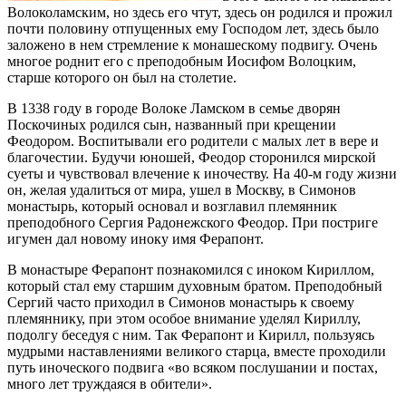
Волоколамским, но здесь его чтут, здесь он родился и прожил
почти половину отпущенных ему Господом лет, здесь было
заложено в нем стремление к монашескому подвигу. Очень
многое роднит его с преподобным Иосифом Волоцким,
старше которого он был на столетие.
В 1338 году в городе Волоке Ламском в семье дворян
Поскочиных родился сын, названный при крещении
Феодором. Воспитывали его родители с малых лет в вере и
благочестии. Будучи юношей, Феодор сторонился мирской
суеты и чувствовал влечение к иночеству. На 40-м году жизни
он, желая удалиться от мира, ушел в Москву, в Симонов
монастырь, который основал и возглавил племянник
преподобного Сергия Радонежского Феодор. При постриге
игумен дал новому иноку имя Ферапонт.
В монастыре Ферапонт познакомился с иноком Кириллом,
который стал ему старшим духовным братом. Преподобный
Сергий часто приходил в Симонов монастырь к своему
племяннику, при этом особое внимание уделял Кириллу,
подолгу беседуя с ним. Так Ферапонт и Кирилл, пользуясь
мудрыми наставлениями великого старца, вместе проходили
путь иноческого подвига «во всяком послушании и постах,
много лет труждаяся в обители».