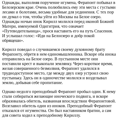
Однажды, выполняя поручение игумена, Ферапонт побывал в
Белозерском крае. Очень полюбились ему эти места с густыми
лесами и болотами, весьма удобные для уединения. С тех пор
он думал о том, чтобы уйти из Москвы на Белое озеро.
Однажды ночью инок Кирилл молился перед иконой Божией
Матери, именуемой Одигитрия, что означает
«Путеводительница», прося наставить его на путь Спасения.
И услышал голос: «Иди на Белоозеро и добр покой
обрящеши».
Кирилл поведал о случившемся своему духовному брату
Ферапонту, обретя в нем единомышленника. Вскоре оба инока
отправились на Белое озеро. В пустынном месте они
поставили крест и выкопали землянку. Через короткое время,
желая совершенного безмолвия, Ферапонт удалился в
труднодоступное место, где между двух озер устроил свою
пустыньку. Здесь он в одиночестве молился и возделывал
землю, добывая себе пропитание.
Однако недолго преподобный Ферапонт пробыл один. К нему
стали собираться желающие иноческого подвига, и вскоре
образовалась обитель, названная впоследствии Ферапонтовой.
Возглавил обитель один из иноков. Преподобный Ферапонт
отказался от игуменства. Он был наставником братии, а сам
для совета ходил к преподобному Кириллу.