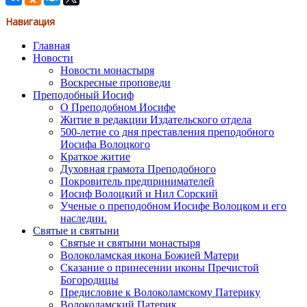
Навигация
Главная
Новости
Новости монастыря
Воскресные проповеди
Преподобный Иосиф
О Преподобном Иосифе
Житие в редакции Издательского отдела
500-летие со дня преставления преподобного
Иосифа Волоцкого
Краткое житие
Духовная грамота Преподобного
Покровитель предпринимателей
Иосиф Волоцкий и Нил Сорский
Ученые о преподобном Иосифе Волоцком и его
наследии.
Святые и святыни
Святые и святыни монастыря
Волоколамская икона Божией Матери
Сказание о принесении иконы Пречистой
Богородицы
Предисловие к Волоколамскому Патерику
Волоколамский Патерик