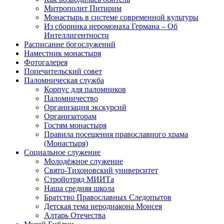
Митрополит Питирим
Монастырь в системе современной культуры
Из сборника иеромонаха Германа – Об
Интеллигентности
Расписание богослужений
Наместник монастыря
Фотогалерея
Попечительский совет
Паломническая служба
Корпус для паломников
Паломничество
Организация экскурсий
Организаторам
Гостям монастыря
Правила посещения православного храма
(Монастыря)
Социальное служение
Молодёжное служение
Свято-Тихоновский университет
Стройотряд МИИТа
Наша средняя школа
Братство Православных Следопытов
Детская тема иеродиакона Моисея
Алтарь Отечества