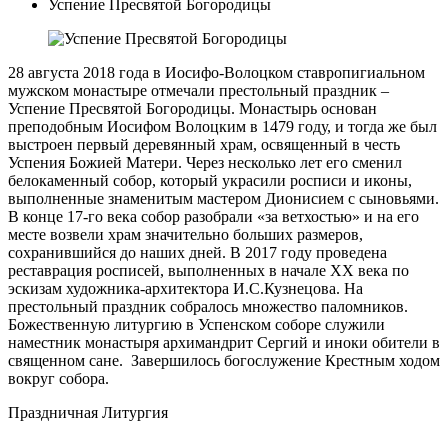
Успение Пресвятой Богородицы
28 августа 2018 года в Иосифо-Волоцком ставропигиальном
мужском монастыре отмечали престольный праздник –
Успение Пресвятой Богородицы. Монастырь основан
преподобным Иосифом Волоцким в 1479 году, и тогда же был
выстроен первый деревянный храм, освященный в честь
Успения Божией Матери. Через несколько лет его сменил
белокаменный собор, который украсили росписи и иконы,
выполненные знаменитым мастером Дионисием с сыновьями.
В конце 17-го века собор разобрали «за ветхостью» и на его
месте возвели храм значительно больших размеров,
сохранившийся до наших дней. В 2017 году проведена
реставрация росписей, выполненных в начале ХХ века по
эскизам художника-архитектора И.С.Кузнецова. На
престольный праздник собралось множество паломников.
Божественную литургию в Успенском соборе служили
наместник монастыря архимандрит Сергий и иноки обители в
священном сане. Завершилось богослужение Крестным ходом
вокруг собора.
Праздничная Литургия