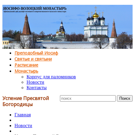
Преподобный Иосиф
Святые и святыни
Расписание
Монастырь
Корпус для паломников
Новости
Контакты
Успение Пресвятой
Богородицы
Главная
Новости