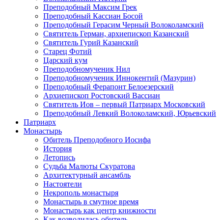
Преподобный Максим Грек
Преподобный Кассиан Босой
Преподобный Герасим Черный Волоколамский
Святитель Герман, архиепископ Казанский
Святитель Гурий Казанский
Старец Фотий
Царский кум
Преподобномученик Нил
Преподобномученик Иннокентий (Мазурин)
Преподобный Ферапонт Белоезерский
Архиепископ Ростовский Вассиан
Святитель Иов – первый Патриарх Московский
Преподобный Левкий Волоколамский, Юрьевский
Патриарх
Монастырь
Обитель Преподобного Иосифа
История
Летопись
Судьба Малюты Скуратова
Архитектурный ансамбль
Настоятели
Некрополь монастыря
Монастырь в смутное время
Монастырь как центр книжности
Как возводилась обитель