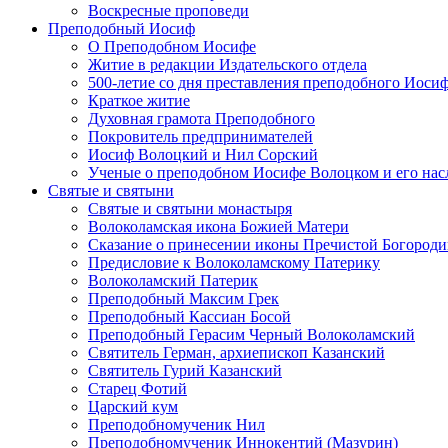
Воскресные проповеди
Преподобный Иосиф
О Преподобном Иосифе
Житие в редакции Издательского отдела
500-летие со дня преставления преподобного Иоси
Краткое житие
Духовная грамота Преподобного
Покровитель предпринимателей
Иосиф Волоцкий и Нил Сорский
Ученые о преподобном Иосифе Волоцком и его нас
Святые и святыни
Святые и святыни монастыря
Волоколамская икона Божией Матери
Сказание о принесении иконы Пречистой Богород
Предисловие к Волоколамскому Патерику
Волоколамский Патерик
Преподобный Максим Грек
Преподобный Кассиан Босой
Преподобный Герасим Черный Волоколамский
Святитель Герман, архиепископ Казанский
Святитель Гурий Казанский
Старец Фотий
Царский кум
Преподобномученик Нил
Преподобномученик Иннокентий (Мазурин)