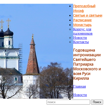
Преподобный
Иосиф
Святые и святыни
Расписание
Монастырь
Корпус для
паломников
Новости
Контакты
Годовщина
интронизации
Святейшего
Патриарха
Московского и
всея Руси
Кирилла
Главная
Новости