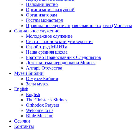
Паломничество
Организация экскурсий
Организаторам
Гостям монастыря
Правила посещения православного храма (Монасты
Социальное служение
Молодёжное служение
Свято-Тихоновский университет
Стройотряд МИИТа
Наша средняя школа
Братство Православных Следопытов
Детская тема иеродиакона Моисея
Алтарь Отечества
Музей Библии
О музее Библии
Залы музея
English
English
The Cloister’s Shrines
Orthodox Prayers
Welcome to us
Bible Museum
Ссылки
Контакты