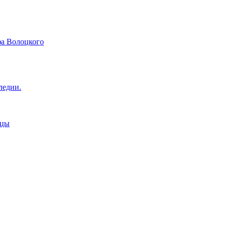
фа Волоцкого
ледии.
ицы