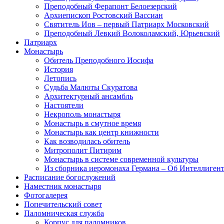
Преподобный Ферапонт Белоезерский
Архиепископ Ростовский Вассиан
Святитель Иов – первый Патриарх Московский
Преподобный Левкий Волоколамский, Юрьевский
Патриарх
Монастырь
Обитель Преподобного Иосифа
История
Летопись
Судьба Малюты Скуратова
Архитектурный ансамбль
Настоятели
Некрополь монастыря
Монастырь в смутное время
Монастырь как центр книжности
Как возводилась обитель
Митрополит Питирим
Монастырь в системе современной культуры
Из сборника иеромонаха Германа – Об Интеллиген
Расписание богослужений
Наместник монастыря
Фотогалерея
Попечительский совет
Паломническая служба
Корпус для паломников